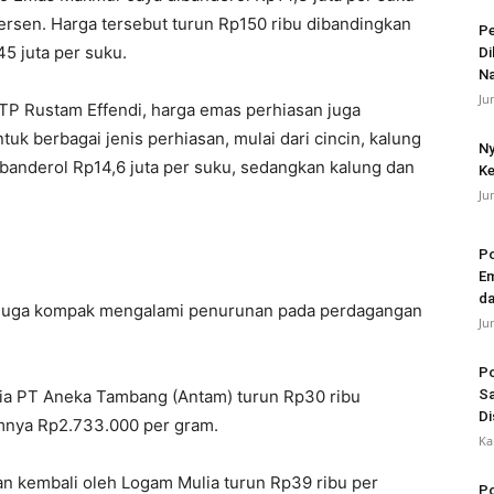
ersen. Harga tersebut turun Rp150 ribu dibandingkan
Pe
5 juta per suku.
Di
N
Ju
 TP Rustam Effendi, harga emas perhiasan juga
k berbagai jenis perhiasan, mulai dari cincin, kalung
Ny
dibanderol Rp14,6 juta per suku, sedangkan kalung dan
Ke
Ju
Po
Em
da
 juga kompak mengalami penurunan pada perdagangan
Ju
Po
ia PT Aneka Tambang (Antam) turun Rp30 ribu
Sa
Di
mnya Rp2.733.000 per gram.
Ka
an kembali oleh Logam Mulia turun Rp39 ribu per
Po