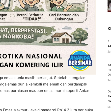
K
Ku
4 
Sa
Sa
Ro
Di
ga emas dunia masih berlanjut. Setelah mengalami
Sa
arga emas dunia kembali melemah dan berdampak
k emas perhiasan maupun emas murni seperti Antam
Du
Te
Sa
Sa
o Emas Makmur Jaya dibanderol Rp14,3 juta per suku