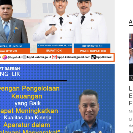
A
A
L
E
F
Mi
MU
da
(F