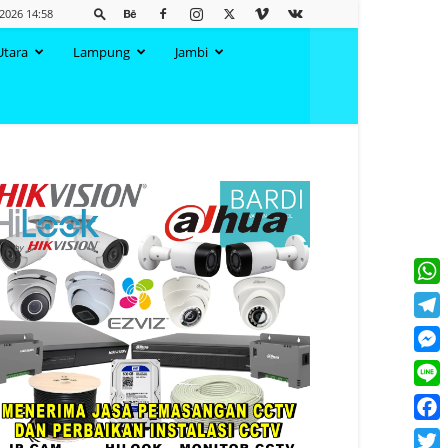
 2026 14:58
Utara
Lampung
Jambi
What
Tele
Mess
Line
Face