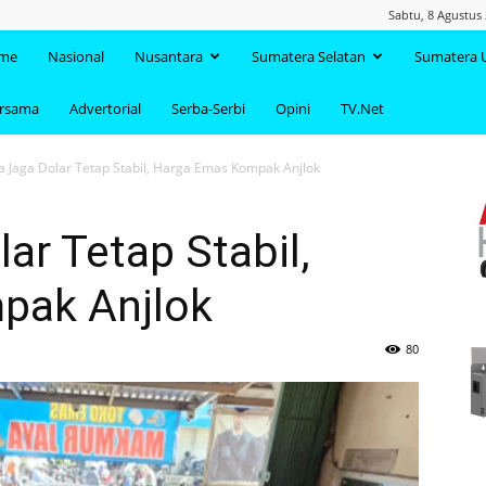
Sabtu, 8 Agustus
TAANDA.NET
me
Nasional
Nusantara
Sumatera Selatan
Sumatera 
ersama
Advertorial
Serba-Serbi
Opini
TV.Net
 Jaga Dolar Tetap Stabil, Harga Emas Kompak Anjlok
ar Tetap Stabil,
pak Anjlok
80