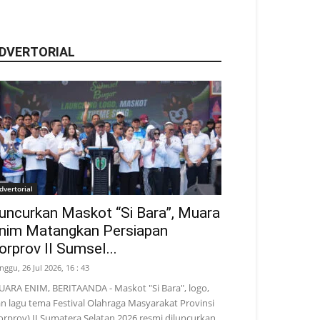
DVERTORIAL
dvertorial
uncurkan Maskot “Si Bara”, Muara
nim Matangkan Persiapan
orprov II Sumsel...
nggu, 26 Jul 2026, 16 : 43
ARA ENIM, BERITAANDA - Maskot "Si Bara", logo,
n lagu tema Festival Olahraga Masyarakat Provinsi
orprov) II Sumatera Selatan 2026 resmi diluncurkan