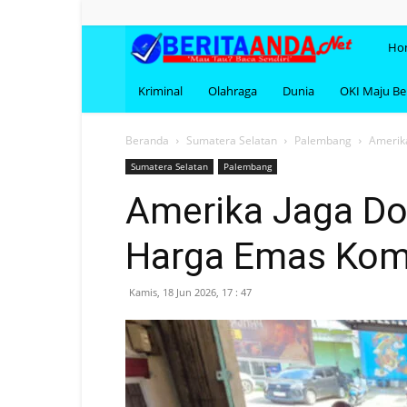
BERI
Ho
Kriminal
Olahraga
Dunia
OKI Maju B
Beranda
Sumatera Selatan
Palembang
Amerika
Sumatera Selatan
Palembang
Amerika Jaga Dol
Harga Emas Kom
Kamis, 18 Jun 2026, 17 : 47