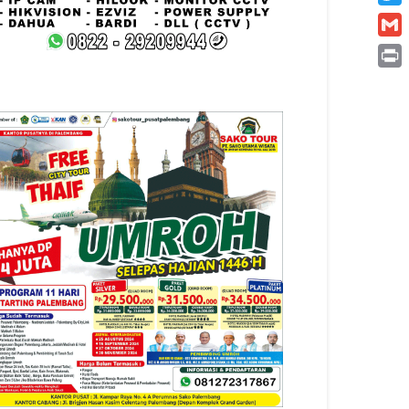
Twitt
Gmai
Print