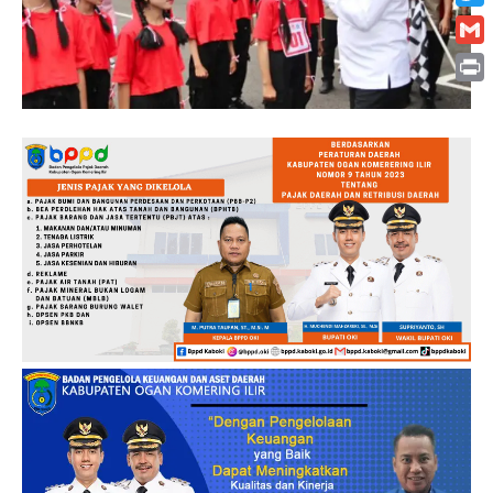
Twitt
Gmai
Print