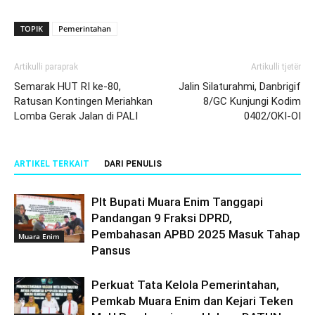
TOPIK
Pemerintahan
Artikulli paraprak
Artikulli tjetër
Semarak HUT RI ke-80,
Jalin Silaturahmi, Danbrigif
Ratusan Kontingen Meriahkan
8/GC Kunjungi Kodim
Lomba Gerak Jalan di PALI
0402/OKI-OI
ARTIKEL TERKAIT
DARI PENULIS
Plt Bupati Muara Enim Tanggapi
Pandangan 9 Fraksi DPRD,
Pembahasan APBD 2025 Masuk Tahap
Muara Enim
Pansus
Perkuat Tata Kelola Pemerintahan,
Pemkab Muara Enim dan Kejari Teken