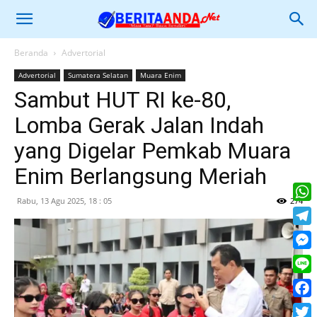
Beranda
Advertorial
Advertorial
Sumatera Selatan
Muara Enim
Sambut HUT RI ke-80,
Lomba Gerak Jalan Indah
yang Digelar Pemkab Muara
Enim Berlangsung Meriah
Rabu, 13 Agu 2025, 18 : 05
274
What
Tele
Mess
Line
Face