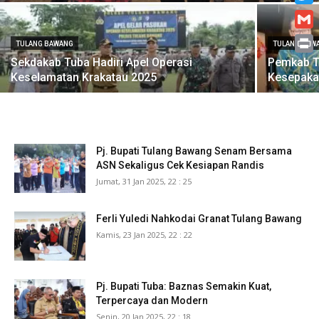
Twitt
Gmai
TULANG BAWANG
TULANG BAW
Print
Sekdakab Tuba Hadiri Apel Operasi
Pemkab T
Keselamatan Krakatau 2025
Kesepaka
Pj. Bupati Tulang Bawang Senam Bersama
ASN Sekaligus Cek Kesiapan Randis
Jumat, 31 Jan 2025, 22 : 25
Ferli Yuledi Nahkodai Granat Tulang Bawang
Kamis, 23 Jan 2025, 22 : 22
Pj. Bupati Tuba: Baznas Semakin Kuat,
Terpercaya dan Modern
Senin, 20 Jan 2025, 22 : 18