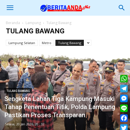
Beranda
Lampung
Tulang Bawang
TULANG BAWANG
Lampung Selatan
Metro
Tulang Bawang
What
TULANG BAWANG
Tele
Sengketa Lahan Tiga Kampung Masuki
Mess
Tahap Penentuan Titik, Polda Lampung
Pastikan Proses Transparan
Line
Selasa, 20 Jan 2026, 20 : 32
Face