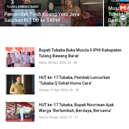
TULANG BAW
Twitt
TULANG BAWANG BARAT
Muscab PK
Pemerintah Tiyuh Kibang Yekti Jaya
Tubaba, P
Gmai
Salurkan BLT DD ke 5 KPM
Daerah
Print
Bupati Tubaba Buka Musda II IPHI Kabupaten
Tulang Bawang Barat
Rabu, 08 Apr 2026, 22 : 08
HUT ke-17 Tubaba, Pemkab Luncurkan
‘Tubaba Q Sehat Home Care’
Selasa, 07 Apr 2026, 20 : 18
HUT ke-17 Tubaba, Bupati Novriwan Ajak
Warga ‘Bertumbuh, Berdaya, Bersama’
Senin, 06 Apr 2026, 21 : 17