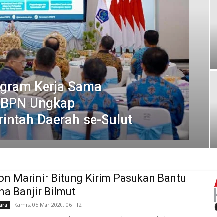
ogram Kerja Sama
R/BPN Ungkap
intah Daerah se-Sulut
on Marinir Bitung Kirim Pasukan Bantu
a Banjir Bilmut
Kamis, 05 Mar 2020, 06 : 12
ara