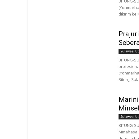
BITUNG-SU
(Yonmarhan
dikirim ke
Prajur
Sebera
Sulawesi Ut
BITUNG-SU
profesiona
(Yonmarhan
Bitung Sula
Marini
Minsel
Sulawesi Ut
BITUNG-SU
Minahasa S
dengan hal