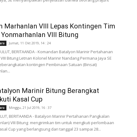
aya, SE menyampaikan penjelasan bahwa seorang prajurit
 Marhanlan VIII Lepas Kontingen Tim
 Yonmarhanlan VIII Bitung
Jumat, 11 Okt 2019, 14 : 24
ara
LUT, BERITAANDA - Komandan Batalyon Marinir Pertahanan
VIII Bitung Letnan Kolonel Marinir Nandang Permana Jaya SE
eberangkatan kontingen Pembinaan Satuan (Binsat)
an...
talyon Marinir Bitung Berangkat
uti Kasal Cup
Minggu, 21 Jul 2019, 16 : 37
ara
LUT, BERITAANDA - Batalyon Marinir Pertahanan Pangkalan
lan) VIII Bitung mengirimkan tim untuk mengkuti perlombaan
asal Cup yang berlangsung dari tanggal 23 sampai 28...