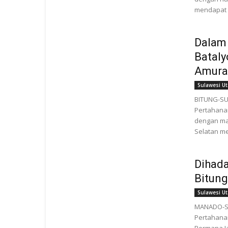
mendapat p
Dalam
Bataly
Amura
Sulawesi Ut
BITUNG-SUL
Pertahanan
dengan ma
Selatan me
Dihada
Bitun
Sulawesi Ut
MANADO-SU
Pertahanan