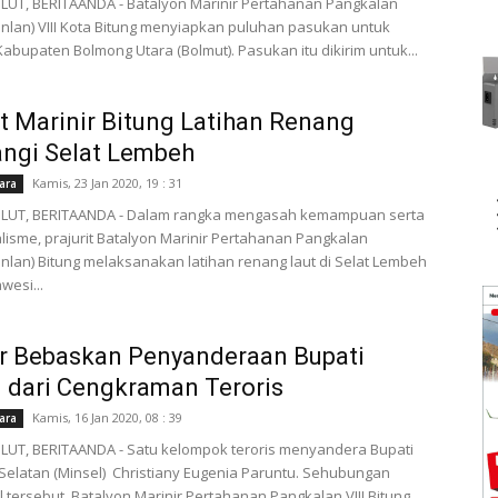
LUT, BERITAANDA - Batalyon Marinir Pertahanan Pangkalan
lan) VIII Kota Bitung menyiapkan puluhan pasukan untuk
 Kabupaten Bolmong Utara (Bolmut). Pasukan itu dikirim untuk...
it Marinir Bitung Latihan Renang
ngi Selat Lembeh
Kamis, 23 Jan 2020, 19 : 31
ara
LUT, BERITAANDA - Dalam rangka mengasah kemampuan serta
lisme, prajurit Batalyon Marinir Pertahanan Pangkalan
lan) Bitung melaksanakan latihan renang laut di Selat Lembeh
wesi...
r Bebaskan Penyanderaan Bupati
 dari Cengkraman Teroris
Kamis, 16 Jan 2020, 08 : 39
ara
LUT, BERITAANDA - Satu kelompok teroris menyandera Bupati
elatan (Minsel) Christiany Eugenia Paruntu. Sehubungan
 tersebut, Batalyon Marinir Pertahanan Pangkalan VIII Bitung