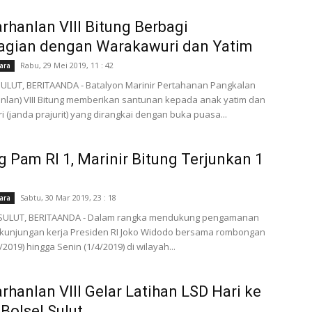
hanlan VIII Bitung Berbagi
agian dengan Warakawuri dan Yatim
Rabu, 29 Mei 2019, 11 : 42
ara
LUT, BERITAANDA - Batalyon Marinir Pertahanan Pangkalan
lan) VIII Bitung memberikan santunan kepada anak yatim dan
 (janda prajurit) yang dirangkai dengan buka puasa...
 Pam RI 1, Marinir Bitung Terjunkan 1
Sabtu, 30 Mar 2019, 23 : 18
ara
ULUT, BERITAANDA - Dalam rangka mendukung pengamanan
 kunjungan kerja Presiden RI Joko Widodo bersama rombongan
2019) hingga Senin (1/4/2019) di wilayah...
hanlan VIII Gelar Latihan LSD Hari ke
 Bolsel Sulut