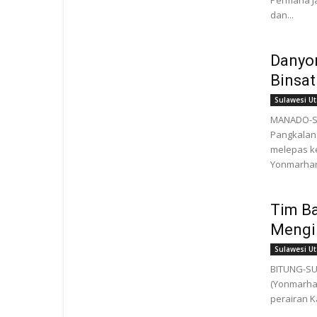
Permana J
dan...
Danyon
Binsat
Sulawesi Ut
MANADO-SU
Pangkalan 
melepas k
Yonmarhanl
Tim Ba
Mengik
Sulawesi Ut
BITUNG-SU
(Yonmarhan
perairan K