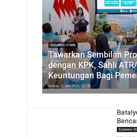
SULAWESI UTARA
Tawarkan Sembilan Pr
dengan KPK, Sahli AT
Keuntungan Bagi Pemer
Selasa, 12 Mei 2026, 22 : 51
Bataly
Bencan
Sulawesi Ut