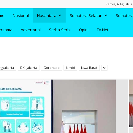
Kamis, 6 Agustus 
TAANDA.NET
me
Nasional
Nusantara
Sumatera Selatan
Sumatera
ersama
Advertorial
Serba-Serbi
Opini
TV.Net
ogyakarta
DKI Jakarta
Gorontalo
Jambi
Jawa Barat