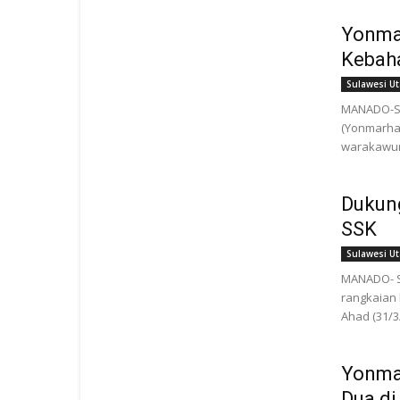
Yonmar
Kebah
Sulawesi Ut
MANADO-SU
(Yonmarhan
warakawuri
Dukung
SSK
Sulawesi Ut
MANADO- S
rangkaian
Ahad (31/3/
Yonmar
Dua di