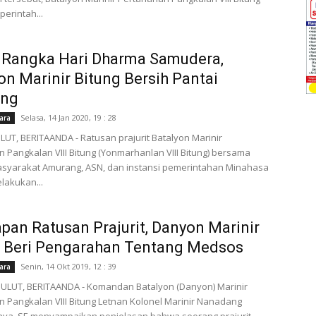
erintah...
 Rangka Hari Dharma Samudera,
on Marinir Bitung Bersih Pantai
ng
Selasa, 14 Jan 2020, 19 : 28
ara
UT, BERITAANDA - Ratusan prajurit Batalyon Marinir
 Pangkalan VIII Bitung (Yonmarhanlan VIII Bitung) bersama
syarakat Amurang, ASN, dan instansi pemerintahan Minahasa
lakukan...
pan Ratusan Prajurit, Danyon Marinir
g Beri Pengarahan Tentang Medsos
Senin, 14 Okt 2019, 12 : 39
ara
LUT, BERITAANDA - Komandan Batalyon (Danyon) Marinir
 Pangkalan VIII Bitung Letnan Kolonel Marinir Nanadang