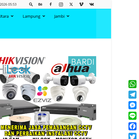
2026 05:53
Utara
Lampung
Jambi
What
Tele
Mess
Line
Face