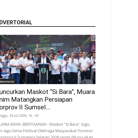
DVERTORIAL
dvertorial
uncurkan Maskot “Si Bara”, Muara
nim Matangkan Persiapan
orprov II Sumsel...
nggu, 26 Jul 2026, 16 : 43
ARA ENIM, BERITAANDA - Maskot "Si Bara", logo,
n lagu tema Festival Olahraga Masyarakat Provinsi
orprov) II Sumatera Selatan 2026 resmi diluncurkan