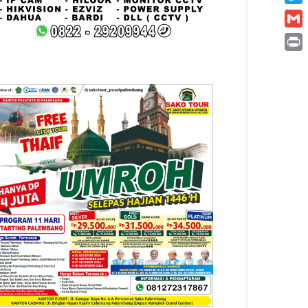
Twitt
Gmai
Print