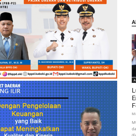
A
A
L
E
F
Mi
MU
da
(F