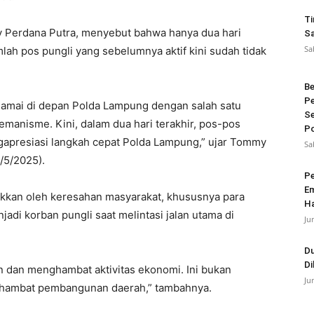
Ti
Perdana Putra, menyebut bahwa hanya dua hari
Sa
Sa
lah pos pungli yang sebelumnya aktif kini sudah tidak
Be
Pe
damai di depan Polda Lampung dengan salah satu
Se
manisme. Kini, dalam dua hari terakhir, pos-pos
Po
ngapresiasi langkah cepat Polda Lampung,”
ujar Tommy
Sa
/5/2025).
Pe
Em
akkan oleh keresahan masyarakat, khususnya para
Ha
jadi korban pungli saat melintasi jalan utama di
Ju
Du
Di
 dan menghambat aktivitas ekonomi. Ini bukan
Ju
ghambat pembangunan daerah,”
tambahnya.