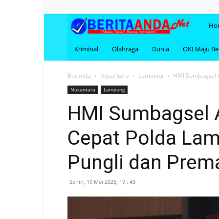
BERI
Ho
Kriminal
Olahraga
Dunia
OKI Maju B
Beranda
Nusantara
Lampung
HMI Sumbagsel A
Nusantara
Lampung
HMI Sumbagsel A
Cepat Polda Lam
Pungli dan Pre
Senin, 19 Mei 2025, 19 : 43