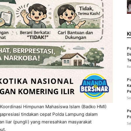
K
Po
Di
Te
Ra
Po
Ka
Pe
Se
Koordinasi Himpunan Mahasiswa Islam (Badko HMI)
Pe
apresiasi tindakan cepat Polda Lampung dalam
Po
n liar (pungli) yang meresahkan masyarakat
Sa
but.