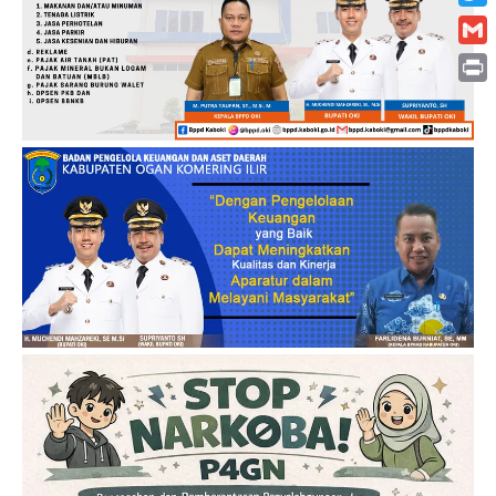
Twitt
Gmai
Print