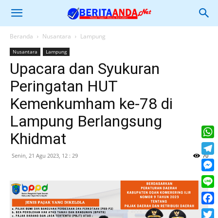
Beranda
Nusantara
Lampung
Nusantara
Lampung
Upacara dan Syukuran
Peringatan HUT
Kemenkumham ke-78 di
Lampung Berlangsung
Khidmat
What
Senin, 21 Agu 2023, 12 : 29
70
Tele
Mess
Line
Face