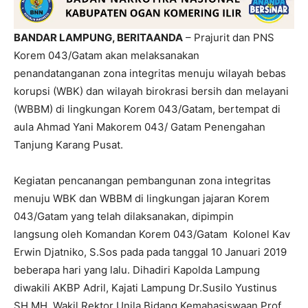
BANDAR LAMPUNG, BERITAANDA
– Prajurit dan PNS
Korem 043/Gatam akan melaksanakan
penandatanganan zona integritas menuju wilayah bebas
korupsi (WBK) dan wilayah birokrasi bersih dan melayani
(WBBM) di lingkungan Korem 043/Gatam, bertempat di
aula Ahmad Yani Makorem 043/ Gatam Penengahan
Tanjung Karang Pusat.
Kegiatan pencanangan pembangunan zona integritas
menuju WBK dan WBBM di lingkungan jajaran Korem
043/Gatam yang telah dilaksanakan, dipimpin
langsung oleh Komandan Korem 043/Gatam Kolonel Kav
Erwin Djatniko, S.Sos pada pada tanggal 10 Januari 2019
beberapa hari yang lalu. Dihadiri Kapolda Lampung
diwakili AKBP Adril, Kajati Lampung Dr.Susilo Yustinus
SH.MH, Wakil Rektor Unila Bidang Kemahasiswaan Prof