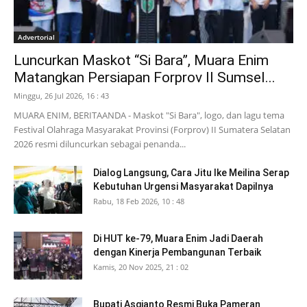
Advertorial
Luncurkan Maskot “Si Bara”, Muara Enim
Matangkan Persiapan Forprov II Sumsel...
Minggu, 26 Jul 2026, 16 : 43
MUARA ENIM, BERITAANDA - Maskot "Si Bara", logo, dan lagu tema
Festival Olahraga Masyarakat Provinsi (Forprov) II Sumatera Selatan
2026 resmi diluncurkan sebagai penanda...
Dialog Langsung, Cara Jitu Ike Meilina Serap
Kebutuhan Urgensi Masyarakat Dapilnya
Rabu, 18 Feb 2026, 10 : 48
Di HUT ke-79, Muara Enim Jadi Daerah
dengan Kinerja Pembangunan Terbaik
Kamis, 20 Nov 2025, 21 : 02
Bupati Asgianto Resmi Buka Pameran