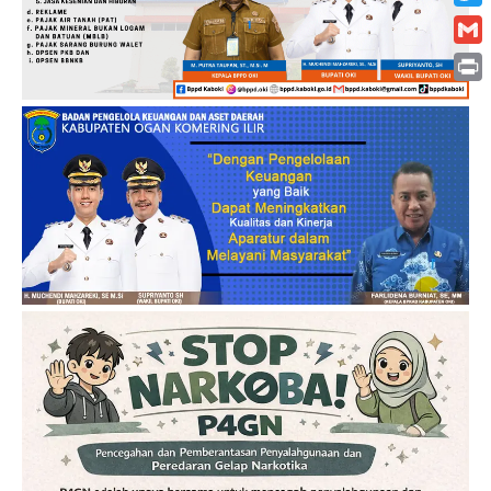
Twitt
Gmai
Print