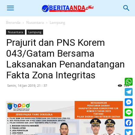
Beranda
Nusantara
Lampung
Nusantara
Lampung
Prajurit dan PNS Korem
043/Gatam Bersama
Laksanakan Penandatangan
Fakta Zona Integritas
Senin, 14 Jan 2019, 21 : 37
189
What
Tele
Mess
Line
Face