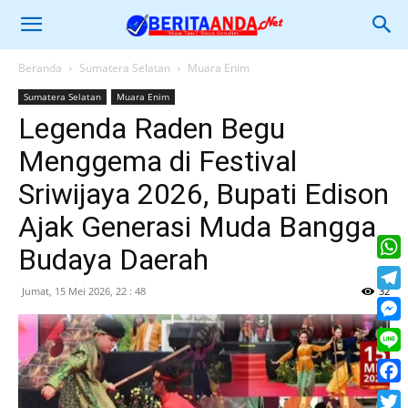
Beranda
Sumatera Selatan
Muara Enim
Sumatera Selatan
Muara Enim
Legenda Raden Begu
Menggema di Festival
Sriwijaya 2026, Bupati Edison
Ajak Generasi Muda Bangga
Budaya Daerah
What
Jumat, 15 Mei 2026, 22 : 48
32
Tele
Mess
Line
Face