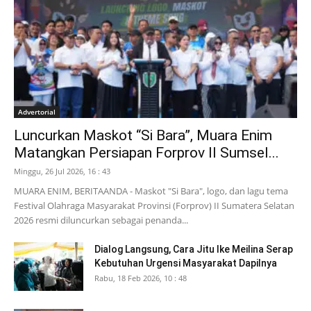
Advertorial
Luncurkan Maskot “Si Bara”, Muara Enim
Matangkan Persiapan Forprov II Sumsel...
Minggu, 26 Jul 2026, 16 : 43
MUARA ENIM, BERITAANDA - Maskot "Si Bara", logo, dan lagu tema
Festival Olahraga Masyarakat Provinsi (Forprov) II Sumatera Selatan
2026 resmi diluncurkan sebagai penanda...
Dialog Langsung, Cara Jitu Ike Meilina Serap
Kebutuhan Urgensi Masyarakat Dapilnya
Rabu, 18 Feb 2026, 10 : 48