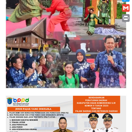
Twitt
Gmai
Print