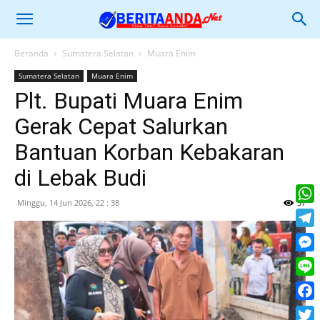
Beranda
Sumatera Selatan
Muara Enim
Sumatera Selatan
Muara Enim
Plt. Bupati Muara Enim
Gerak Cepat Salurkan
Bantuan Korban Kebakaran
di Lebak Budi
Minggu, 14 Jun 2026, 22 : 38
37
What
Tele
Mess
Line
Face