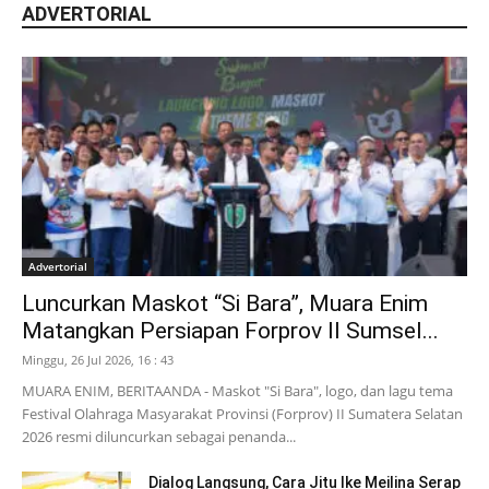
ADVERTORIAL
Advertorial
Luncurkan Maskot “Si Bara”, Muara Enim
Matangkan Persiapan Forprov II Sumsel...
Minggu, 26 Jul 2026, 16 : 43
MUARA ENIM, BERITAANDA - Maskot "Si Bara", logo, dan lagu tema
Festival Olahraga Masyarakat Provinsi (Forprov) II Sumatera Selatan
2026 resmi diluncurkan sebagai penanda...
Dialog Langsung, Cara Jitu Ike Meilina Serap