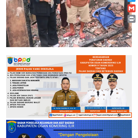
Twitt
Gmai
Print