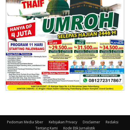
Pedoman Media Siber
Kebijakan Privacy
Disclaimer
Redaksi
Tentang Kami
Kode Etik Jurnalistik