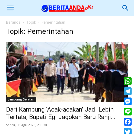
Beranda
Topik
Pemerintahan
Topik: Pemerintahan
What
Tele
Lampung Selatan
Dari Kampung ‘Acak-acakan’ Jadi Lebih
Mess
Tertata, Bupati Egi Jagokan Baru Ranji...
Line
Sabtu, 08 Agu 2026, 20 : 38
Face