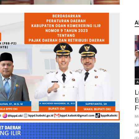
A
A
L
E
F
Mi
MU
da
(F