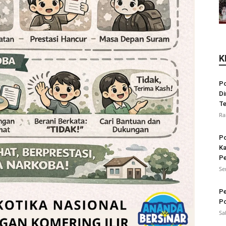
K
Po
Di
Te
Ra
Po
Ka
Pe
Se
Pe
Po
Sa