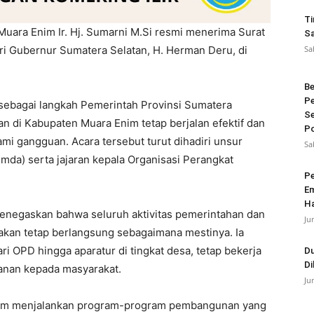
Ti
Muara Enim Ir. Hj. Sumarni M.Si resmi menerima Surat
Sa
ri Gubernur Sumatera Selatan, H. Herman Deru, di
Sa
Be
Pe
 sebagai langkah Pemerintah Provinsi Sumatera
Se
n di Kabupaten Muara Enim tetap berjalan efektif dan
Po
i gangguan. Acara tersebut turut dihadiri unsur
Sa
mda) serta jajaran kepala Organisasi Perangkat
Pe
Em
Ha
enegaskan bahwa seluruh aktivitas pemerintahan dan
Ju
akan tetap berlangsung sebagaimana mestinya. Ia
i OPD hingga aparatur di tingkat desa, tetap bekerja
Du
Di
yanan kepada masyarakat.
Ju
dalam menjalankan program-program pembangunan yang