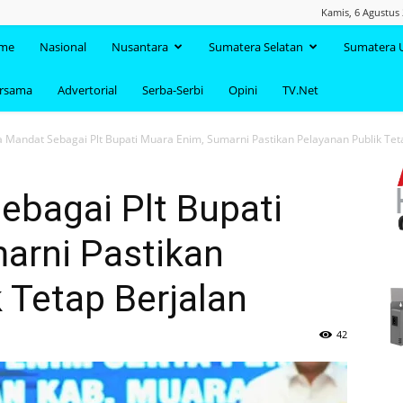
Kamis, 6 Agustus 
TAANDA.NET
me
Nasional
Nusantara
Sumatera Selatan
Sumatera 
ersama
Advertorial
Serba-Serbi
Opini
TV.Net
 Mandat Sebagai Plt Bupati Muara Enim, Sumarni Pastikan Pelayanan Publik Teta
ebagai Plt Bupati
arni Pastikan
 Tetap Berjalan
42