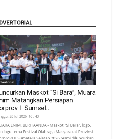
DVERTORIAL
dvertorial
uncurkan Maskot “Si Bara”, Muara
nim Matangkan Persiapan
orprov II Sumsel...
nggu, 26 Jul 2026, 16 : 43
ARA ENIM, BERITAANDA - Maskot "Si Bara", logo,
n lagu tema Festival Olahraga Masyarakat Provinsi
orprov) II Sumatera Selatan 2026 resmi diluncurkan