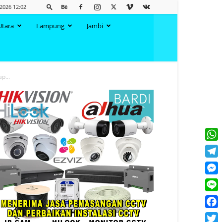
2026 12:02
Utara
Lampung
Jambi
p...
What
Tele
Mess
Line
Face