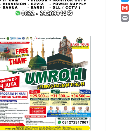
Twitt
Gmai
Print