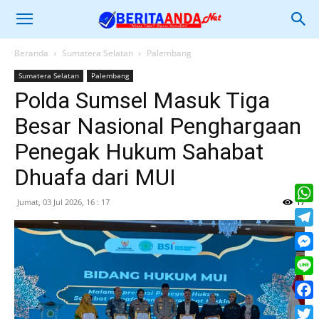
Beranda
Sumatera Selatan
Palembang
Sumatera Selatan
Palembang
Polda Sumsel Masuk Tiga
Besar Nasional Penghargaan
Penegak Hukum Sahabat
Dhuafa dari MUI
Jumat, 03 Jul 2026, 16 : 17
17
What
Tele
Mess
Line
Face