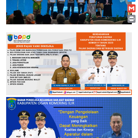
Twitt
Gmai
Print