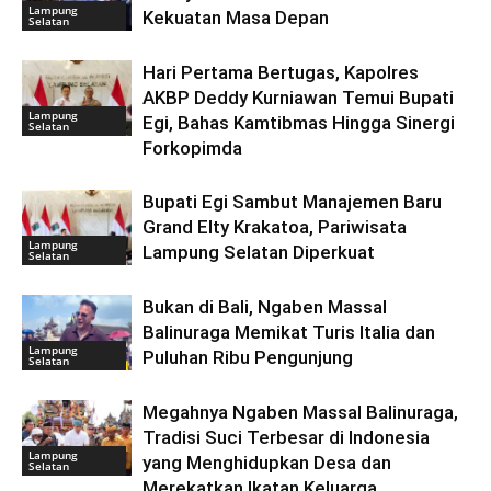
Lampung
Kekuatan Masa Depan
Selatan
Hari Pertama Bertugas, Kapolres
AKBP Deddy Kurniawan Temui Bupati
Lampung
Egi, Bahas Kamtibmas Hingga Sinergi
Selatan
Forkopimda
Bupati Egi Sambut Manajemen Baru
Grand Elty Krakatoa, Pariwisata
Lampung
Lampung Selatan Diperkuat
Selatan
Bukan di Bali, Ngaben Massal
Balinuraga Memikat Turis Italia dan
Lampung
Puluhan Ribu Pengunjung
Selatan
Megahnya Ngaben Massal Balinuraga,
Tradisi Suci Terbesar di Indonesia
Lampung
yang Menghidupkan Desa dan
Selatan
Merekatkan Ikatan Keluarga