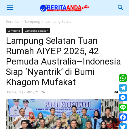
Beranda
Lampung
Lampung Selatan
Lampung
Lampung Selatan
Lampung Selatan Tuan
Rumah AIYEP 2025, 42
Pemuda Australia–Indonesia
Siap ‘Nyantrik’ di Bumi
Khagom Mufakat
What
Kamis, 31 Jul 2025, 21 : 24
65
Tele
Mess
Line
Face