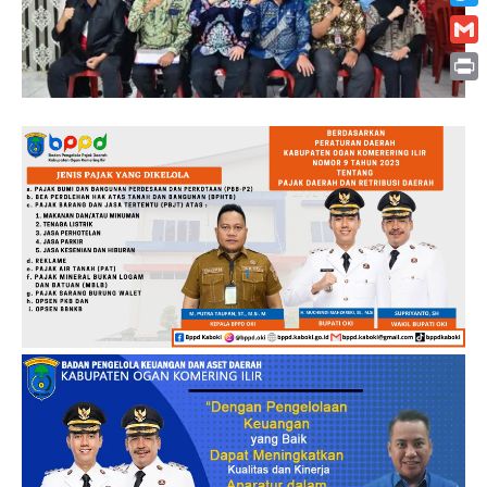
Twitt
Gmai
Print