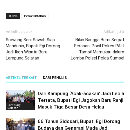
TOPIK
Pemerintahan
Artikulli paraprak
Artikulli tjetër
Srawung Seni Sawah Siap
Bikin Bangga Bumi Serpat
Mendunia, Bupati Egi Dorong
Serasan, Pocil Polres PALI
Jadi Ikon Wisata Baru
Tampil Memukau dalam
Lampung Selatan
Lomba Polsel Polda Sumsel
ARTIKEL TERKAIT
DARI PENULIS
Dari Kampung ‘Acak-acakan’ Jadi Lebih
Tertata, Bupati Egi Jagokan Baru Ranji
Lampung
Masuk Tiga Besar Desa Helau
Selatan
66 Tahun Sidosari, Bupati Egi Dorong
Budaya dan Generasi Muda Jadi