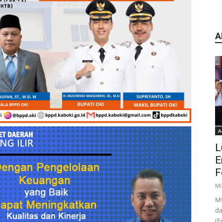
A
A
L
E
F
Mi
MU
da
(F