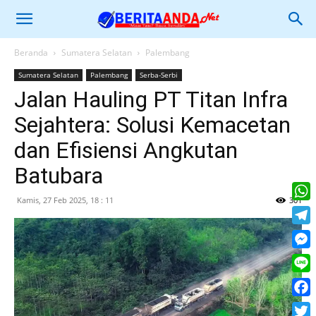
Beranda
Sumatera Selatan
Palembang
Sumatera Selatan
Palembang
Serba-Serbi
Jalan Hauling PT Titan Infra
Sejahtera: Solusi Kemacetan
dan Efisiensi Angkutan
Batubara
Kamis, 27 Feb 2025, 18 : 11
301
What
Tele
Mess
Line
Face