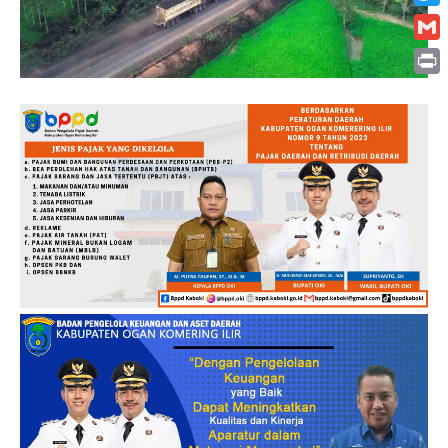
Twitt
Gmai
Print