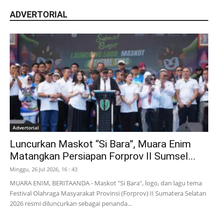
ADVERTORIAL
Advertorial
Luncurkan Maskot “Si Bara”, Muara Enim
Matangkan Persiapan Forprov II Sumsel...
Minggu, 26 Jul 2026, 16 : 43
MUARA ENIM, BERITAANDA - Maskot "Si Bara", logo, dan lagu tema
Festival Olahraga Masyarakat Provinsi (Forprov) II Sumatera Selatan
2026 resmi diluncurkan sebagai penanda...