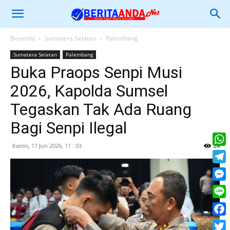
Beranda
Sumatera Selatan
Palembang
Sumatera Selatan
Palembang
Buka Praops Senpi Musi
2026, Kapolda Sumsel
Tegaskan Tak Ada Ruang
Bagi Senpi Ilegal
Kamis, 11 Jun 2026, 11 : 03
24
What
Tele
Mess
Line
Face