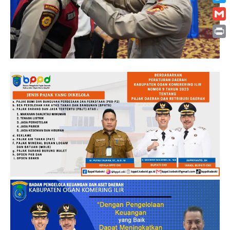
Twitt
Gmai
Print