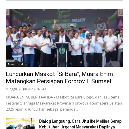
Advertorial
Luncurkan Maskot “Si Bara”, Muara Enim
Matangkan Persiapan Forprov II Sumsel...
Minggu, 26 Jul 2026, 16 : 43
MUARA ENIM, BERITAANDA - Maskot "Si Bara", logo, dan lagu tema
Festival Olahraga Masyarakat Provinsi (Forprov) II Sumatera Selatan
2026 resmi diluncurkan sebagai penanda...
Dialog Langsung, Cara Jitu Ike Meilina Serap
Kebutuhan Urgensi Masyarakat Dapilnya