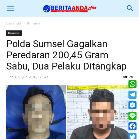
Beranda
Kriminal
Kriminal
Polda Sumsel Gagalkan
Peredaran 200,45 Gram
Sabu, Dua Pelaku Ditangkap
Rabu, 10 Jun 2026, 12 : 47
28
What
Tele
Mess
Line
Face