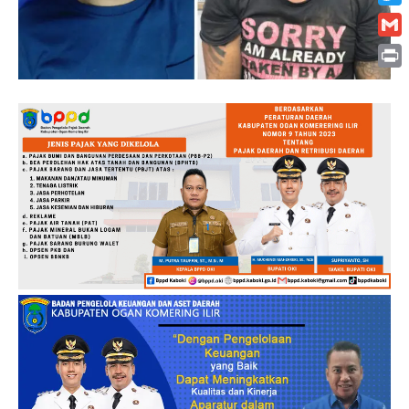
Twitt
Gmai
Print