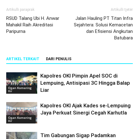
Artikulli paraprak
Artikulli tjetër
RSUD Talang Ubi H. Anwar
Jalan Hauling PT Titan Infra
Mahakil Raih Akreditasi
Sejahtera: Solusi Kemacetan
Paripurna
dan Efisiensi Angkutan
Batubara
ARTIKEL TERKAIT
DARI PENULIS
Kapolres OKI Pimpin Apel SOC di
Lempuing, Antisipasi 3C Hingga Balap
Ogan Komering
Liar
Ilir
Kapolres OKI Ajak Kades se-Lempuing
Jaya Perkuat Sinergi Cegah Karhutla
Ogan Komering
Ilir
Tim Gabungan Sigap Padamkan