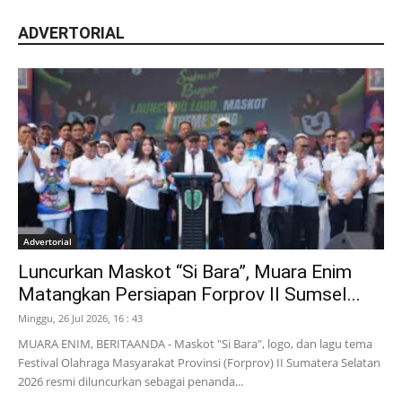
ADVERTORIAL
Advertorial
Luncurkan Maskot “Si Bara”, Muara Enim
Matangkan Persiapan Forprov II Sumsel...
Minggu, 26 Jul 2026, 16 : 43
MUARA ENIM, BERITAANDA - Maskot "Si Bara", logo, dan lagu tema
Festival Olahraga Masyarakat Provinsi (Forprov) II Sumatera Selatan
2026 resmi diluncurkan sebagai penanda...