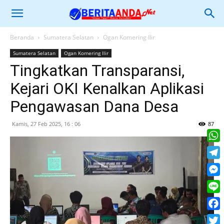
Beranda
Sumatera Selatan
Ogan Komering Ilir
Sumatera Selatan
Ogan Komering Ilir
Tingkatkan Transparansi,
Kejari OKI Kenalkan Aplikasi
Pengawasan Dana Desa
Kamis, 27 Feb 2025, 16 : 06
87
What
Tele
Mess
Line
Face