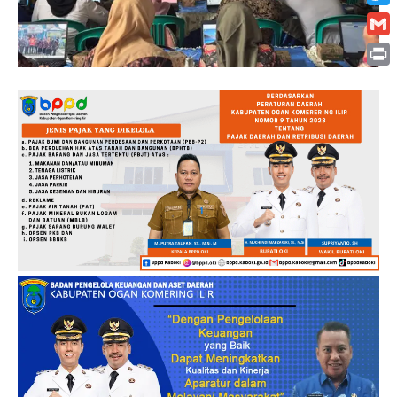
Twitt
Gmai
Print