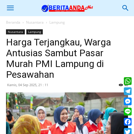
Beranda
Nusantara
Lampung
Nusantara
Lampung
Harga Terjangkau, Warga
Antusias Sambut Pasar
Murah PMI Lampung di
Pesawahan
Kamis, 04 Sep 2025, 21 : 11
48
What
Tele
Mess
Line
Face