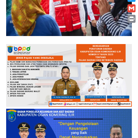
Twitt
Gmai
Print