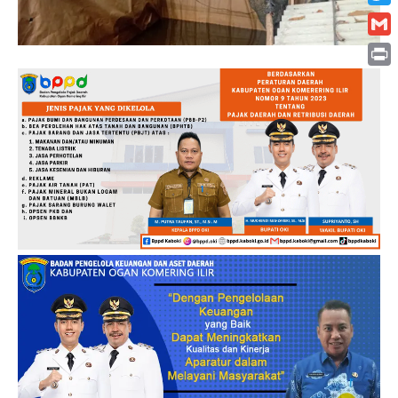
Twitt
Gmai
Print