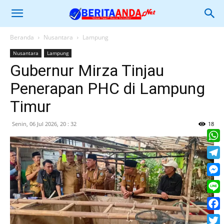
Beranda
Nusantara
Lampung
Nusantara
Lampung
Gubernur Mirza Tinjau
Penerapan PHC di Lampung
Timur
Senin, 06 Jul 2026, 20 : 32
18
What
Tele
Mess
Line
Face