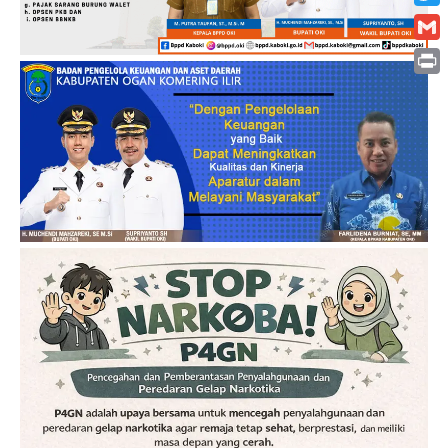
Twitt
Gmai
Print