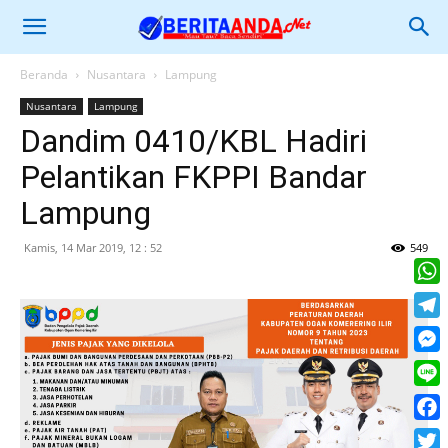
Beranda
Nusantara
Lampung
Nusantara
Lampung
Dandim 0410/KBL Hadiri
Pelantikan FKPPI Bandar
Lampung
Kamis, 14 Mar 2019, 12 : 52
549
What
Tele
Mess
Line
Face