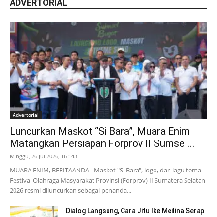
ADVERTORIAL
Advertorial
Luncurkan Maskot “Si Bara”, Muara Enim
Matangkan Persiapan Forprov II Sumsel...
Minggu, 26 Jul 2026, 16 : 43
MUARA ENIM, BERITAANDA - Maskot "Si Bara", logo, dan lagu tema
Festival Olahraga Masyarakat Provinsi (Forprov) II Sumatera Selatan
2026 resmi diluncurkan sebagai penanda...
Dialog Langsung, Cara Jitu Ike Meilina Serap