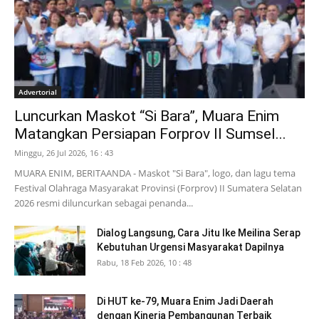
Advertorial
Luncurkan Maskot “Si Bara”, Muara Enim
Matangkan Persiapan Forprov II Sumsel...
Minggu, 26 Jul 2026, 16 : 43
MUARA ENIM, BERITAANDA - Maskot "Si Bara", logo, dan lagu tema
Festival Olahraga Masyarakat Provinsi (Forprov) II Sumatera Selatan
2026 resmi diluncurkan sebagai penanda...
Dialog Langsung, Cara Jitu Ike Meilina Serap
Kebutuhan Urgensi Masyarakat Dapilnya
Rabu, 18 Feb 2026, 10 : 48
Di HUT ke-79, Muara Enim Jadi Daerah
dengan Kinerja Pembangunan Terbaik