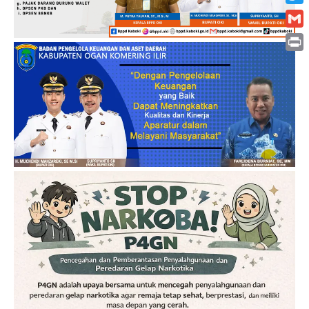
Twitt
Gmai
Print