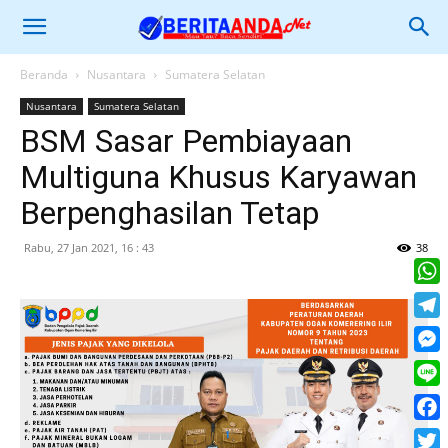
Beranda
Nusantara
Sumatera Selatan
Nusantara
Sumatera Selatan
BSM Sasar Pembiayaan
Multiguna Khusus Karyawan
Berpenghasilan Tetap
Rabu, 27 Jan 2021, 16 : 43
38
What
Tele
Mess
Line
Face