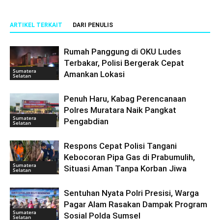
ARTIKEL TERKAIT
DARI PENULIS
Rumah Panggung di OKU Ludes
Terbakar, Polisi Bergerak Cepat
Sumatera
Amankan Lokasi
Selatan
Penuh Haru, Kabag Perencanaan
Polres Muratara Naik Pangkat
Sumatera
Pengabdian
Selatan
Respons Cepat Polisi Tangani
Kebocoran Pipa Gas di Prabumulih,
Sumatera
Situasi Aman Tanpa Korban Jiwa
Selatan
Sentuhan Nyata Polri Presisi, Warga
Pagar Alam Rasakan Dampak Program
Sumatera
Sosial Polda Sumsel
Selatan