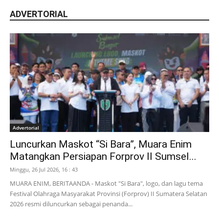
ADVERTORIAL
Advertorial
Luncurkan Maskot “Si Bara”, Muara Enim
Matangkan Persiapan Forprov II Sumsel...
Minggu, 26 Jul 2026, 16 : 43
MUARA ENIM, BERITAANDA - Maskot "Si Bara", logo, dan lagu tema
Festival Olahraga Masyarakat Provinsi (Forprov) II Sumatera Selatan
2026 resmi diluncurkan sebagai penanda...