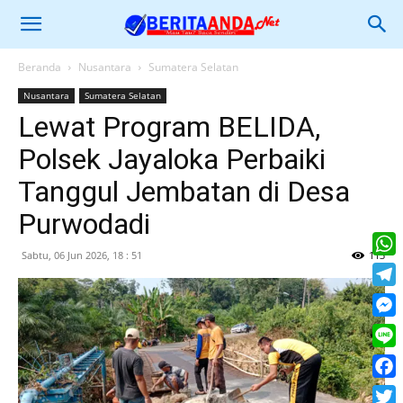
Beranda
Nusantara
Sumatera Selatan
Nusantara
Sumatera Selatan
Lewat Program BELIDA,
Polsek Jayaloka Perbaiki
Tanggul Jembatan di Desa
Purwodadi
Sabtu, 06 Jun 2026, 18 : 51
113
What
Tele
Mess
Line
Face