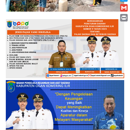
Twitt
Gmai
Print