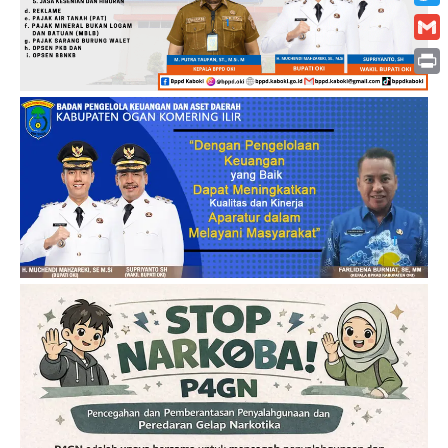
Twitt
Gmai
Print