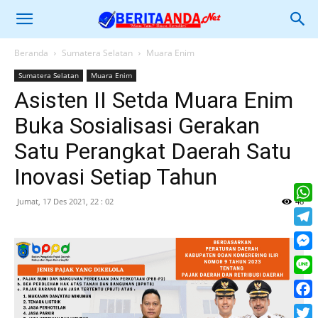
Beranda
Sumatera Selatan
Muara Enim
Sumatera Selatan
Muara Enim
Asisten II Setda Muara Enim
Buka Sosialisasi Gerakan
Satu Perangkat Daerah Satu
Inovasi Setiap Tahun
Jumat, 17 Des 2021, 22 : 02
48
What
Tele
Mess
Line
Face