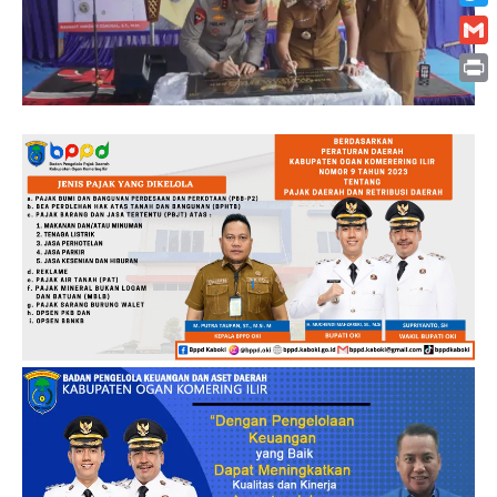
Twitt
Gmai
Print