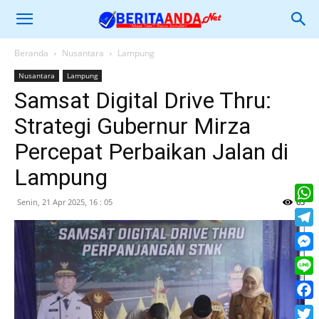
Beranda
Nusantara
Lampung
Nusantara
Lampung
Samsat Digital Drive Thru:
Strategi Gubernur Mirza
Percepat Perbaikan Jalan di
Lampung
Senin, 21 Apr 2025, 16 : 05
63
What
Tele
Mess
Line
Face