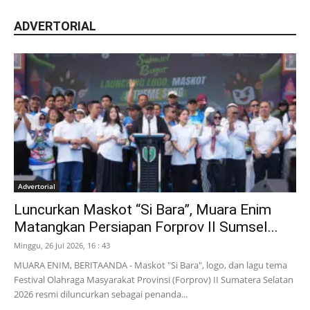
ADVERTORIAL
Advertorial
Luncurkan Maskot “Si Bara”, Muara Enim
Matangkan Persiapan Forprov II Sumsel...
Minggu, 26 Jul 2026, 16 : 43
MUARA ENIM, BERITAANDA - Maskot "Si Bara", logo, dan lagu tema
Festival Olahraga Masyarakat Provinsi (Forprov) II Sumatera Selatan
2026 resmi diluncurkan sebagai penanda...