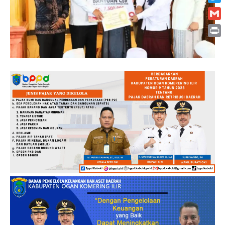
Twitt
Gmai
Print