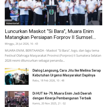
Advertorial
Luncurkan Maskot “Si Bara”, Muara Enim
Matangkan Persiapan Forprov II Sumsel...
Minggu, 26 Jul 2026, 16 : 43
MUARA ENIM, BERITAANDA - Maskot "Si Bara", logo, dan lagu tema
Festival Olahraga Masyarakat Provinsi (Forprov) II Sumatera Selatan
2026 resmi diluncurkan sebagai penanda...
Dialog Langsung, Cara Jitu Ike Meilina Serap
Kebutuhan Urgensi Masyarakat Dapilnya
Rabu, 18 Feb 2026, 10 : 48
Di HUT ke-79, Muara Enim Jadi Daerah
dengan Kinerja Pembangunan Terbaik
Kamis, 20 Nov 2025, 21 : 02