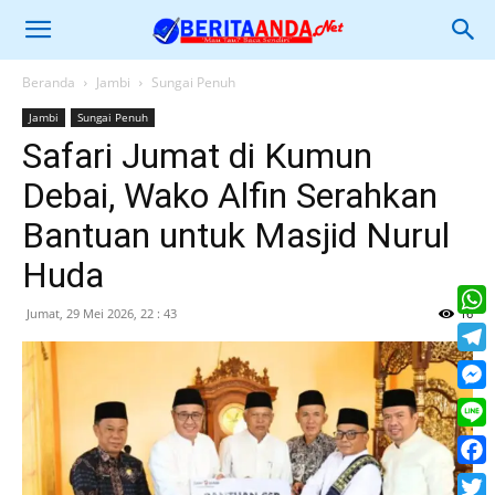
Beranda
Jambi
Sungai Penuh
Jambi
Sungai Penuh
Safari Jumat di Kumun
Debai, Wako Alfin Serahkan
Bantuan untuk Masjid Nurul
Huda
Jumat, 29 Mei 2026, 22 : 43
16
What
Tele
Mess
Line
Face