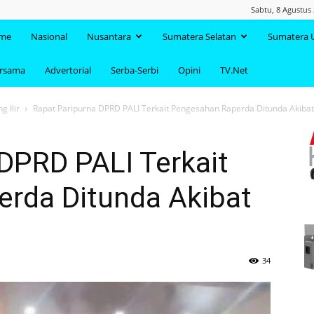
Sabtu, 8 Agustus
TAANDA.NET
me
Nasional
Nusantara
Sumatera Selatan
Sumatera 
ersama
Advertorial
Serba-Serbi
Opini
TV.Net
 Ilir
Rapat Paripurna DPRD PALI Terkait Pengesahan Raperda Ditunda Akiba
DPRD PALI Terkait
rda Ditunda Akibat
34