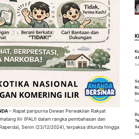
K
Ku
4 
Sa
Sa
Ro
Di
Sa
NDA
– Rapat paripurna Dewan Perwakilan Rakyat
Du
atang Ilir (PALI) dalam rangka pembahasan dan
Te
perda), Senin (23/12/2024), terpaksa ditunda hingga
Sa
Sa