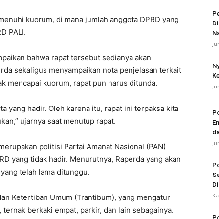
Pe
memenuhi kuorum, di mana jumlah anggota DPRD yang
Di
RD PALI.
N
Ju
mpaikan bahwa rapat tersebut sedianya akan
Ny
a sekaligus menyampaikan nota penjelasan terkait
Ke
ak mencapai kuorum, rapat pun harus ditunda.
Ju
yang hadir. Oleh karena itu, rapat ini terpaksa kita
Po
kan,” ujarnya saat menutup rapat.
Em
da
Ju
 merupakan politisi Partai Amanat Nasional (PAN)
D yang tidak hadir. Menurutnya, Raperda yang akan
Po
 yang telah lama ditunggu.
Sa
Di
Ka
an Ketertiban Umum (Trantibum), yang mengatur
 ternak berkaki empat, parkir, dan lain sebagainya.
Po