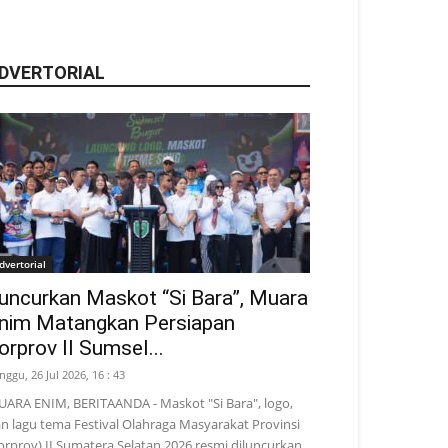
DVERTORIAL
dvertorial
uncurkan Maskot “Si Bara”, Muara
nim Matangkan Persiapan
orprov II Sumsel...
nggu, 26 Jul 2026, 16 : 43
ARA ENIM, BERITAANDA - Maskot "Si Bara", logo,
n lagu tema Festival Olahraga Masyarakat Provinsi
orprov) II Sumatera Selatan 2026 resmi diluncurkan