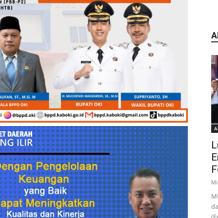
A
A
L
E
F
Mi
MU
da
(F