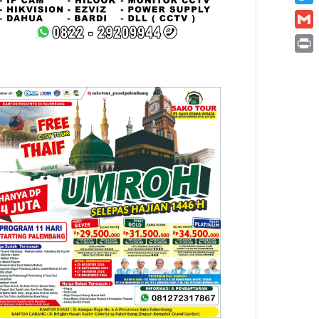
Twitt
Gmai
Print