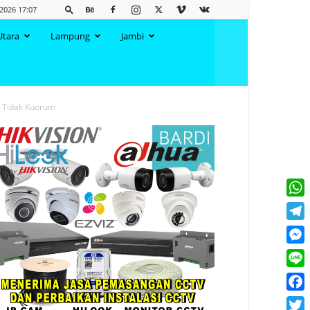
 2026 17:07
Utara
Lampung
Jambi
t Tidak Kuorum
What
Tele
Mess
Line
Face