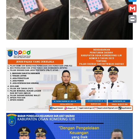
Twitt
Gmai
Print