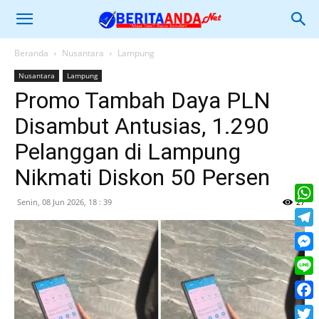
Beranda
Nusantara
Lampung
Nusantara
Lampung
Promo Tambah Daya PLN
Disambut Antusias, 1.290
Pelanggan di Lampung
Nikmati Diskon 50 Persen
Senin, 08 Jun 2026, 18 : 39
27
What
Tele
Mess
Line
Face