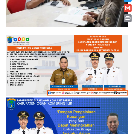
Twitt
Gmai
Print