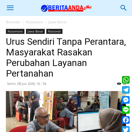
Beranda
Nusantara
Jawa Barat
Nusantara
Jawa Barat
Nasional
Urus Sendiri Tanpa Perantara,
Masyarakat Rasakan
Perubahan Layanan
Pertanahan
Senin, 08 Jun 2026, 16 : 56
12
What
Tele
Mess
Line
Face