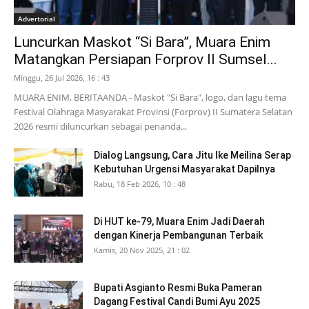
Advertorial
Luncurkan Maskot “Si Bara”, Muara Enim
Matangkan Persiapan Forprov II Sumsel...
Minggu, 26 Jul 2026, 16 : 43
MUARA ENIM, BERITAANDA - Maskot "Si Bara", logo, dan lagu tema
Festival Olahraga Masyarakat Provinsi (Forprov) II Sumatera Selatan
2026 resmi diluncurkan sebagai penanda...
Dialog Langsung, Cara Jitu Ike Meilina Serap
Kebutuhan Urgensi Masyarakat Dapilnya
Rabu, 18 Feb 2026, 10 : 48
Di HUT ke-79, Muara Enim Jadi Daerah
dengan Kinerja Pembangunan Terbaik
Kamis, 20 Nov 2025, 21 : 02
Bupati Asgianto Resmi Buka Pameran
Dagang Festival Candi Bumi Ayu 2025