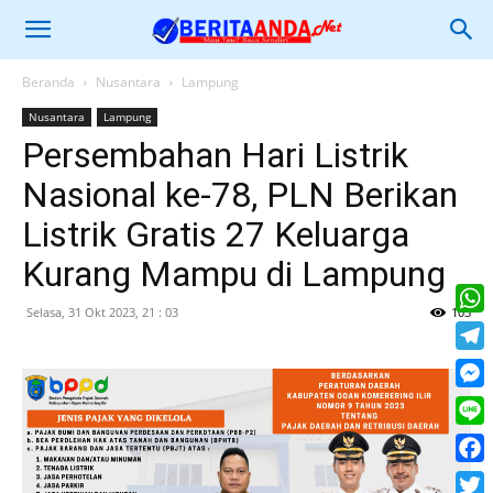
Beranda
Nusantara
Lampung
Nusantara
Lampung
Persembahan Hari Listrik
Nasional ke-78, PLN Berikan
Listrik Gratis 27 Keluarga
Kurang Mampu di Lampung
Selasa, 31 Okt 2023, 21 : 03
103
What
Tele
Mess
Line
Face