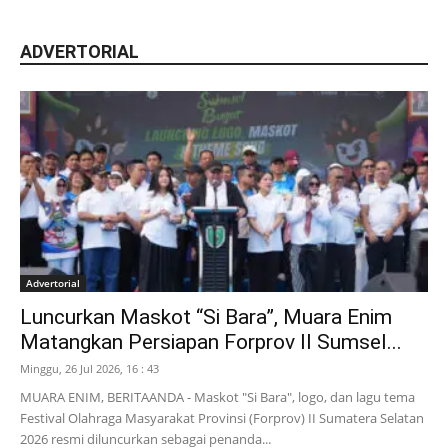
ADVERTORIAL
Advertorial
Luncurkan Maskot “Si Bara”, Muara Enim
Matangkan Persiapan Forprov II Sumsel...
Minggu, 26 Jul 2026, 16 : 43
MUARA ENIM, BERITAANDA - Maskot "Si Bara", logo, dan lagu tema
Festival Olahraga Masyarakat Provinsi (Forprov) II Sumatera Selatan
2026 resmi diluncurkan sebagai penanda...