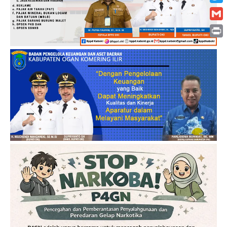
Twitt
Gmai
Print