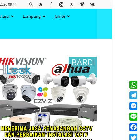
2026 09:41
Utara
Lampung
Jambi
What
Tele
Mess
Line
Face