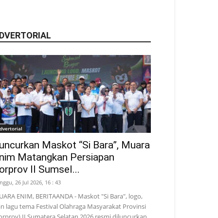
DVERTORIAL
dvertorial
uncurkan Maskot “Si Bara”, Muara
nim Matangkan Persiapan
orprov II Sumsel...
nggu, 26 Jul 2026, 16 : 43
ARA ENIM, BERITAANDA - Maskot "Si Bara", logo,
n lagu tema Festival Olahraga Masyarakat Provinsi
orprov) II Sumatera Selatan 2026 resmi diluncurkan