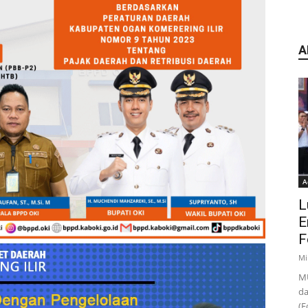
A
A
L
E
F
Mi
MU
da
(F