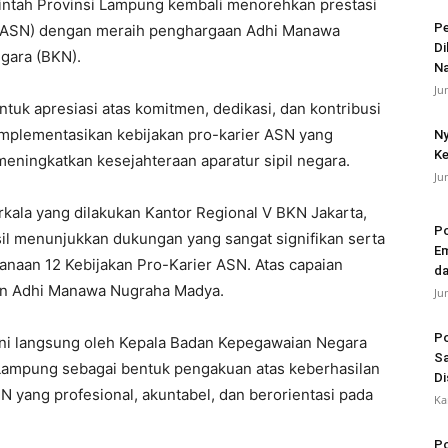
ntah Provinsi Lampung kembali menorehkan prestasi
Pe
a (ASN) dengan meraih penghargaan Adhi Manawa
Di
gara (BKN).
N
Ju
tuk apresiasi atas komitmen, dedikasi, dan kontribusi
plementasikan kebijakan pro-karier ASN yang
Ny
Ke
eningkatkan kesejahteraan aparatur sipil negara.
Ju
rkala yang dilakukan Kantor Regional V BKN Jakarta,
Po
sil menunjukkan dukungan yang sangat signifikan serta
Em
naan 12 Kebijakan Pro-Karier ASN. Atas capaian
da
an Adhi Manawa Nugraha Madya.
Ju
Po
ni langsung oleh Kepala Badan Kepegawaian Negara
Sa
 Lampung sebagai bentuk pengakuan atas keberhasilan
Di
yang profesional, akuntabel, dan berorientasi pada
Ka
Po