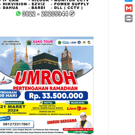
Twitt
Gmai
Print