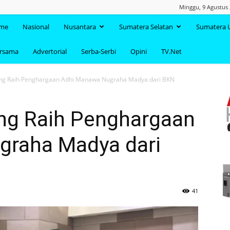
Minggu, 9 Agustus 
TAANDA.NET
me
Nasional
Nusantara
Sumatera Selatan
Sumatera 
ersama
Advertorial
Serba-Serbi
Opini
TV.Net
g Raih Penghargaan Adhi Manawa Nugraha Madya dari BKN
g Raih Penghargaan
graha Madya dari
41