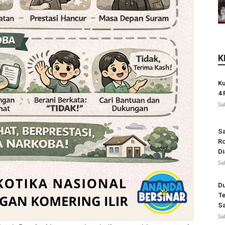
K
Ku
4 
Sa
Sa
Ro
Di
Sa
Du
Te
Sa
Sa