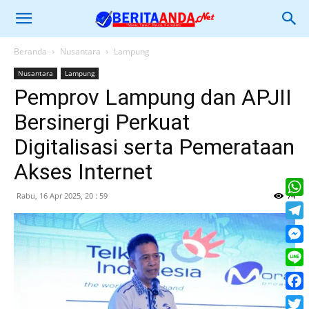
Beranda
Nusantara
Lampung
Nusantara
Lampung
Pemprov Lampung dan APJII
Bersinergi Perkuat
Digitalisasi serta Pemerataan
Akses Internet
Rabu, 16 Apr 2025, 20 : 59
74
What
Tele
Mess
Line
Face