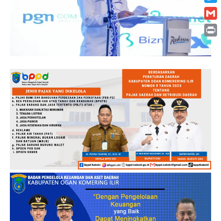
Twitt
Gmai
Print