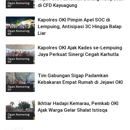
Ogan Komering
di CFD Kayuagung
Ilir
Kapolres OKI Pimpin Apel SOC di
Lempuing, Antisipasi 3C Hingga Balap
Ogan Komering
Liar
Ilir
Kapolres OKI Ajak Kades se-Lempuing
Jaya Perkuat Sinergi Cegah Karhutla
Ogan Komering
Ilir
Tim Gabungan Sigap Padamkan
Kebakaran Empat Rumah di Jejawi OKI
Ogan Komering
Ilir
Ikhtiar Hadapi Kemarau, Pemkab OKI
Ajak Warga Gelar Shalat Istisqa
Ogan Komering
Ilir