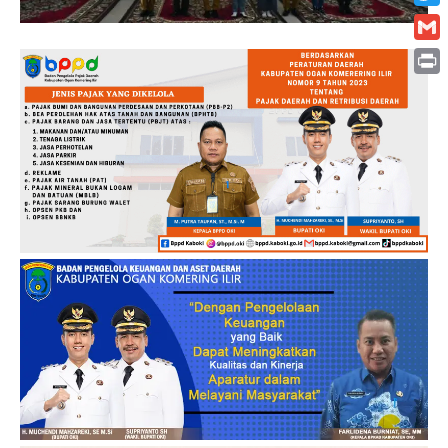
Twitt
Gmai
Print