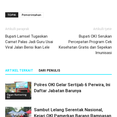
TOPIK
Pemerintahan
Artikulli paraprak
Artikulli tjetër
Bupati Lamsel Tugaskan
Bupati OKI Serukan
Camat Palas Jadi Guru Usai
Percepatan Program Cek
Viral Jalan Berisi Ikan Lele
Kesehatan Gratis dan Sepekan
Imunisasi
ARTIKEL TERKAIT
DARI PENULIS
Polres OKI Gelar Sertijab 6 Perwira, Ini
Daftar Jabatan Barunya
Ogan Komering
Ilir
Sambut Lelang Serentak Nasional,
Kejari OKI Pamerkan Barang Rampasan