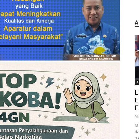
A
A
L
E
F
Mi
MU
da
(F