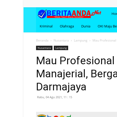
BERI
Ho
Kriminal
Olahraga
Dunia
OKI Maju B
Beranda
Nusantara
Lampung
Mau Profesional
Nusantara
Lampung
Mau Profesional
Manajerial, Berg
Darmajaya
Rabu, 04 Agu 2021, 11 : 15