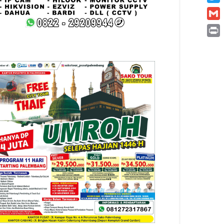
Twitt
Gmai
Print