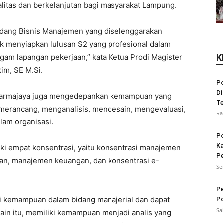
litas dan berkelanjutan bagi masyarakat Lampung.
idang Bisnis Manajemen yang diselenggarakan
uk menyiapkan lulusan S2 yang profesional dalam
gam lapangan pekerjaan,” kata Ketua Prodi Magister
K
im, SE M.Si.
Po
Di
 Darmajaya juga mengedepankan kemampuan yang
Te
 merancang, menganalisis, mendesain, mengevaluasi,
Ra
lam organisasi.
Po
Ka
ki empat konsentrasi, yaitu konsentrasi manajemen
Pe
n, manajemen keuangan, dan konsentrasi e-
Se
Pe
ki kemampuan dalam bidang manajerial dan dapat
Po
Sa
in itu, memiliki kemampuan menjadi analis yang