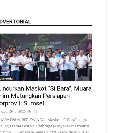
DVERTORIAL
dvertorial
uncurkan Maskot “Si Bara”, Muara
nim Matangkan Persiapan
orprov II Sumsel...
nggu, 26 Jul 2026, 16 : 43
ARA ENIM, BERITAANDA - Maskot "Si Bara", logo,
n lagu tema Festival Olahraga Masyarakat Provinsi
orprov) II Sumatera Selatan 2026 resmi diluncurkan