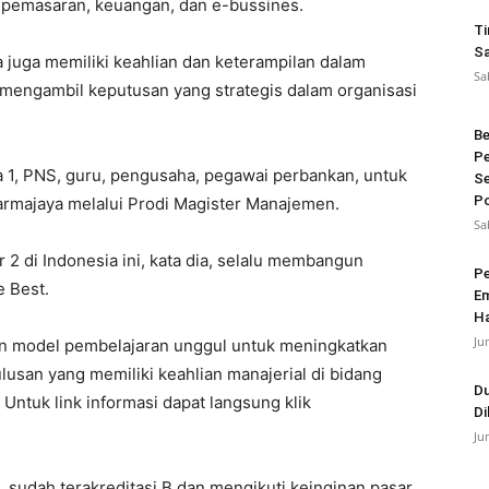
 pemasaran, keuangan, dan e-bussines.
Ti
Sa
 juga memiliki keahlian dan keterampilan dalam
Sa
mengambil keputusan yang strategis dalam organisasi
Be
Pe
a 1, PNS, guru, pengusaha, pegawai perbankan, untuk
Se
Po
armajaya melalui Prodi Magister Manajemen.
Sa
r 2 di Indonesia ini, kata dia, selalu membangun
Pe
 Best.
Em
Ha
Ju
n model pembelajaran unggul untuk meningkatkan
lusan yang memiliki keahlian manajerial di bidang
Du
ntuk link informasi dapat langsung klik
Di
Ju
, sudah terakreditasi B dan mengikuti keinginan pasar