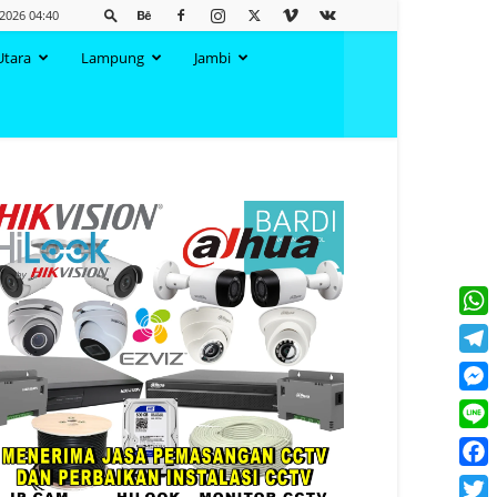
2026 04:40
Utara
Lampung
Jambi
What
Tele
Mess
Line
Face