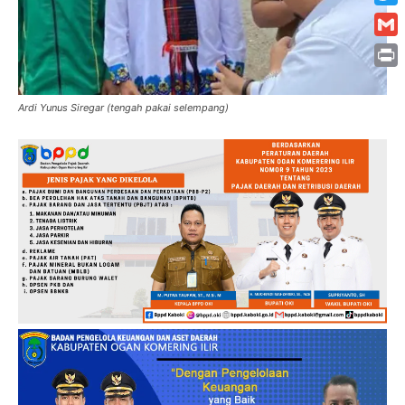
Twitt
Gmai
Print
Ardi Yunus Siregar (tengah pakai selempang)