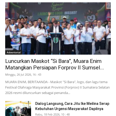
Advertorial
Luncurkan Maskot “Si Bara”, Muara Enim
Matangkan Persiapan Forprov II Sumsel...
Minggu, 26 Jul 2026, 16 : 43
MUARA ENIM, BERITAANDA - Maskot "Si Bara", logo, dan lagu tema
Festival Olahraga Masyarakat Provinsi (Forprov) II Sumatera Selatan
2026 resmi diluncurkan sebagai penanda...
Dialog Langsung, Cara Jitu Ike Meilina Serap
Kebutuhan Urgensi Masyarakat Dapilnya
Rabu, 18 Feb 2026, 10 : 48