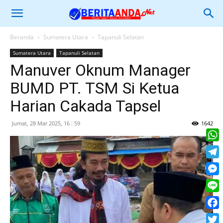
Beranda
Sumatera Utara
Tapanuli Selatan
Sumatera Utara
Tapanuli Selatan
Manuver Oknum Manager
BUMD PT. TSM Si Ketua
Harian Cakada Tapsel
Jumat, 28 Mar 2025, 16 : 59
1642
What
Tele
Mess
Line
Face