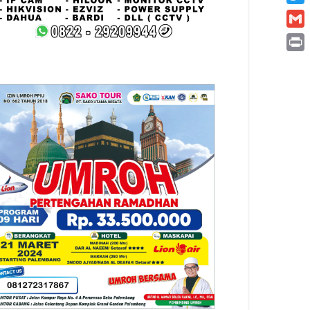
Twitt
Gmai
Print