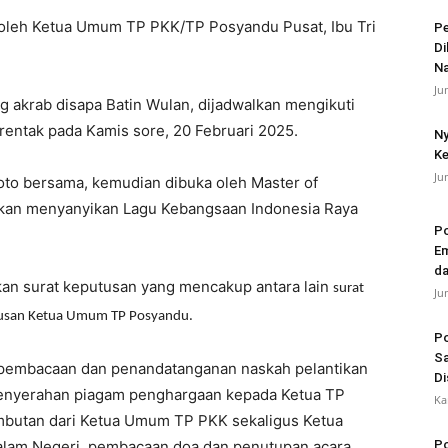
g oleh Ketua Umum TP PKK/TP Posyandu Pusat, Ibu Tri
Pe
Di
N
Ju
g akrab disapa Batin Wulan, dijadwalkan mengikuti
rentak pada Kamis sore, 20 Februari 2025.
Ny
Ke
Ju
foto bersama, kemudian dibuka oleh Master of
 akan menyanyikan Lagu Kebangsaan Indonesia Raya
Po
Em
da
ikan surat keputusan yang mencakup antara lain
surat
Ju
tusan Ketua Umum TP Posyandu.
Po
Sa
n pembacaan dan penandatanganan naskah pelantikan
Di
penyerahan piagam penghargaan kepada Ketua TP
Ka
butan dari Ketua Umum TP PKK sekaligus Ketua
lam Negeri, pembacaan doa dan penutupan acara.
Po