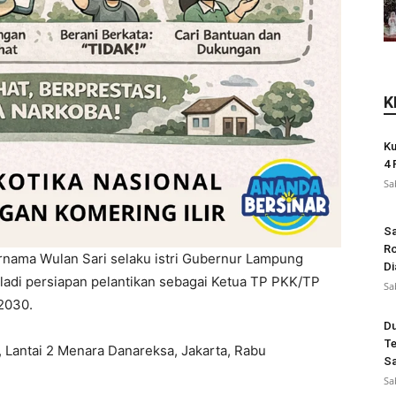
K
Ku
4 
Sa
Sa
Ro
rnama Wulan Sari selaku istri Gubernur Lampung
Di
 gladi persiapan pelantikan sebagai Ketua TP PKK/TP
Sa
2030.
Du
Te
, Lantai 2 Menara Danareksa, Jakarta, Rabu
Sa
Sa