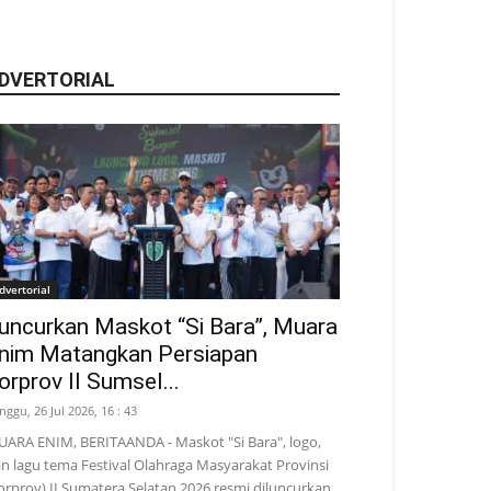
DVERTORIAL
dvertorial
uncurkan Maskot “Si Bara”, Muara
nim Matangkan Persiapan
orprov II Sumsel...
nggu, 26 Jul 2026, 16 : 43
ARA ENIM, BERITAANDA - Maskot "Si Bara", logo,
n lagu tema Festival Olahraga Masyarakat Provinsi
orprov) II Sumatera Selatan 2026 resmi diluncurkan