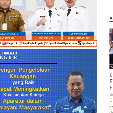
A
A
L
E
F
Mi
MU
da
(F