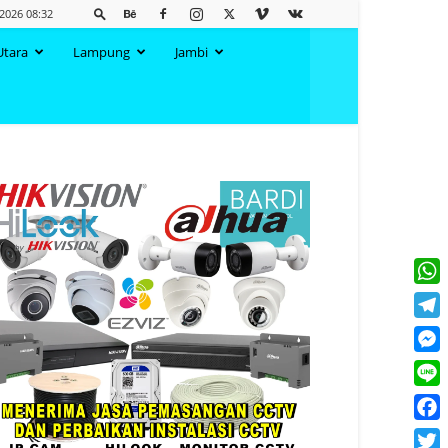
2026 08:32
Utara
Lampung
Jambi
What
Tele
Mess
Line
Face