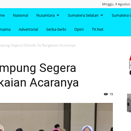
Minggu, 9 Agustus 
TAANDA.NET
me
Nasional
Nusantara
Sumatera Selatan
Sumatera 
ersama
Advertorial
Serba-Serbi
Opini
TV.Net
pung Segera Dilantik, Ini Rangkaian Acaranya
ampung Segera
gkaian Acaranya
19