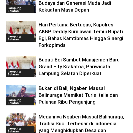
Budaya dan Generasi Muda Jadi
Lampung
Kekuatan Masa Depan
Selatan
Hari Pertama Bertugas, Kapolres
AKBP Deddy Kurniawan Temui Bupati
Lampung
Egi, Bahas Kamtibmas Hingga Sinergi
Selatan
Forkopimda
Bupati Egi Sambut Manajemen Baru
Grand Elty Krakatoa, Pariwisata
Lampung
Lampung Selatan Diperkuat
Selatan
Bukan di Bali, Ngaben Massal
Balinuraga Memikat Turis Italia dan
Lampung
Puluhan Ribu Pengunjung
Selatan
Megahnya Ngaben Massal Balinuraga,
Tradisi Suci Terbesar di Indonesia
Lampung
yang Menghidupkan Desa dan
Selatan