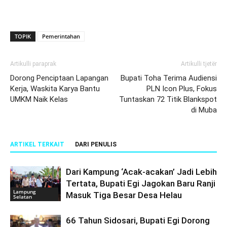
TOPIK
Pemerintahan
Artikulli paraprak
Artikulli tjetër
Dorong Penciptaan Lapangan
Bupati Toha Terima Audiensi
Kerja, Waskita Karya Bantu
PLN Icon Plus, Fokus
UMKM Naik Kelas
Tuntaskan 72 Titik Blankspot
di Muba
ARTIKEL TERKAIT
DARI PENULIS
Dari Kampung ‘Acak-acakan’ Jadi Lebih
Tertata, Bupati Egi Jagokan Baru Ranji
Lampung
Masuk Tiga Besar Desa Helau
Selatan
66 Tahun Sidosari, Bupati Egi Dorong