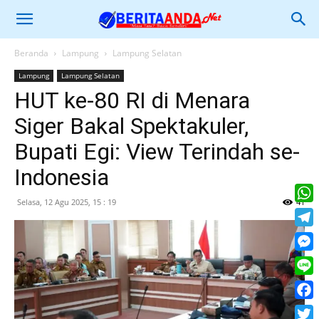
Beranda
Lampung
Lampung Selatan
Lampung
Lampung Selatan
HUT ke-80 RI di Menara
Siger Bakal Spektakuler,
Bupati Egi: View Terindah se-
Indonesia
Selasa, 12 Agu 2025, 15 : 19
41
What
Tele
Mess
Line
Face