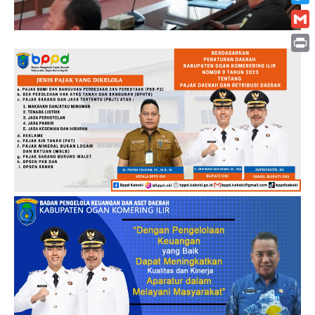
Twitt
Gmai
Print