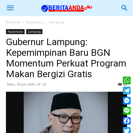
Beranda
Nusantara
Lampung
Nusantara
Lampung
Gubernur Lampung:
Kepemimpinan Baru BGN
Momentum Perkuat Program
Makan Bergizi Gratis
Rabu, 03 Jun 2026, 14 : 24
23
What
Tele
Mess
Line
Face