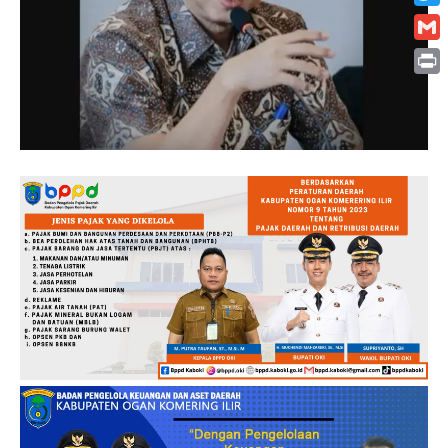
Twitt
Gmai
Print