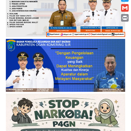
Twitt
Gmai
Print