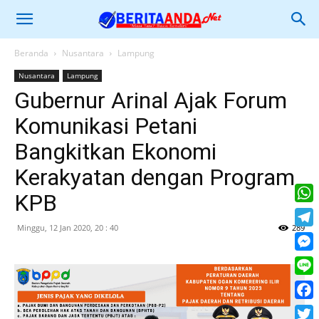
Beranda
Nusantara
Lampung
Nusantara
Lampung
Gubernur Arinal Ajak Forum
Komunikasi Petani
Bangkitkan Ekonomi
Kerakyatan dengan Program
KPB
What
Minggu, 12 Jan 2020, 20 : 40
289
Tele
Mess
Line
Face