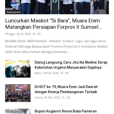
Advertorial
Luncurkan Maskot “Si Bara”, Muara Enim
Matangkan Persiapan Forprov II Sumsel...
Minggu, 26 Jul 2026, 16 : 43
MUARA ENIM, BERITAANDA - Maskot "Si Bara", logo, dan lagu tema
Festival Olahraga Masyarakat Provinsi (Forprov) II Sumatera Selatan
2026 resmi diluncurkan sebagai penanda...
Dialog Langsung, Cara Jitu Ike Meilina Serap
Kebutuhan Urgensi Masyarakat Dapilnya
Rabu, 18 Feb 2026, 10 : 48
Di HUT ke-79, Muara Enim Jadi Daerah
dengan Kinerja Pembangunan Terbaik
Kamis, 20 Nov 2025, 21 : 02
Bupati Asgianto Resmi Buka Pameran