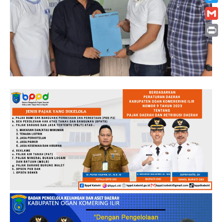
Twitt
Gmai
Print