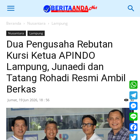
Beranda
Nusantara
Lampung
Nusantara
Lampung
Dua Pengusaha Rebutan
Kursi Ketua APINDO
Lampung, Junaedi dan
Tatang Rohadi Resmi Ambil
Berkas
What
Jumat, 19 Jun 2026, 18 : 56
30
Tele
Mess
Line
Face