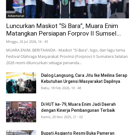
Advertorial
Luncurkan Maskot “Si Bara”, Muara Enim
Matangkan Persiapan Forprov II Sumsel...
Minggu, 26 Jul 2026, 16 : 43
MUARA ENIM, BERITAANDA - Maskot "Si Bara", logo, dan lagu tema
Festival Olahraga Masyarakat Provinsi (Forprov) II Sumatera Selatan
2026 resmi diluncurkan sebagai penanda...
Dialog Langsung, Cara Jitu Ike Meilina Serap
Kebutuhan Urgensi Masyarakat Dapilnya
Rabu, 18 Feb 2026, 10 : 48
Di HUT ke-79, Muara Enim Jadi Daerah
dengan Kinerja Pembangunan Terbaik
Kamis, 20 Nov 2025, 21 : 02
Bupati Asgianto Resmi Buka Pameran