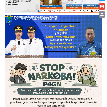
Twitt
Gmai
Print