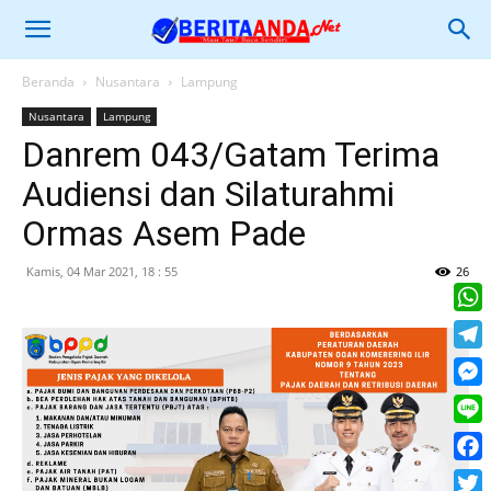
Beranda
Nusantara
Lampung
Nusantara
Lampung
Danrem 043/Gatam Terima
Audiensi dan Silaturahmi
Ormas Asem Pade
Kamis, 04 Mar 2021, 18 : 55
26
What
Tele
Mess
Line
Face