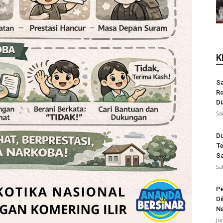
K
Sa
Ro
Di
Sa
Du
Te
Sa
Sa
Pe
Di
N
Ju