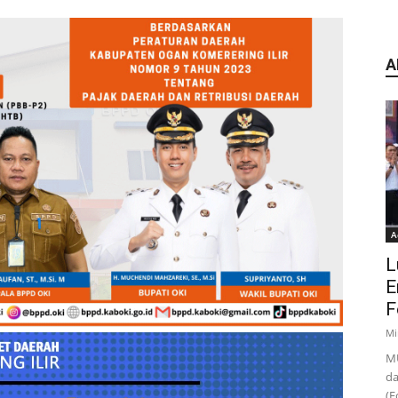
A
A
L
E
F
Mi
MU
da
(F