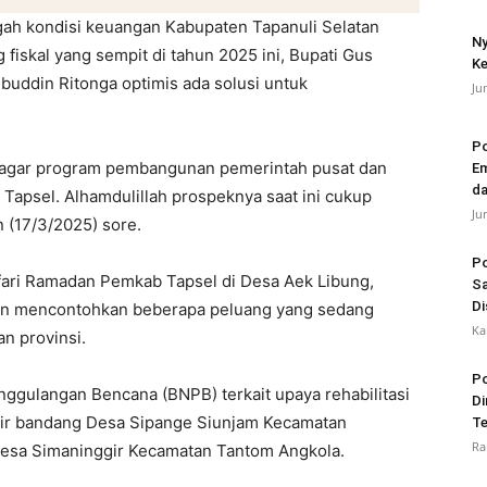
gah kondisi keuangan Kabupaten Tapanuli Selatan
Ny
 fiskal yang sempit di tahun 2025 ini, Bupati Gus
Ke
hbuddin Ritonga optimis ada solusi untuk
Ju
Po
agar program pembangunan pemerintah pusat dan
Em
da
e Tapsel. Alhamdulillah prospeknya saat ini cukup
Ju
 (17/3/2025) sore.
Po
fari Ramadan Pemkab Tapsel di Desa Aek Libung,
Sa
Di
wan mencontohkan beberapa peluang yang sedang
Ka
n provinsi.
Po
nggulangan Bencana (BNPB) terkait upaya rehabilitasi
Di
jir bandang Desa Sipange Siunjam Kecamatan
Te
Ra
Desa Simaninggir Kecamatan Tantom Angkola.