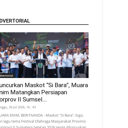
DVERTORIAL
dvertorial
uncurkan Maskot “Si Bara”, Muara
nim Matangkan Persiapan
orprov II Sumsel...
nggu, 26 Jul 2026, 16 : 43
ARA ENIM, BERITAANDA - Maskot "Si Bara", logo,
n lagu tema Festival Olahraga Masyarakat Provinsi
orprov) II Sumatera Selatan 2026 resmi diluncurkan