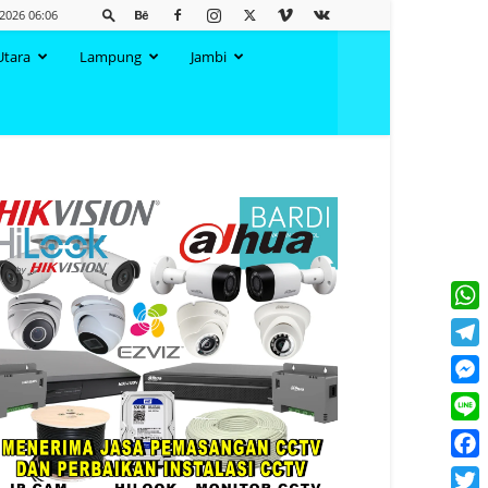
 2026 06:06
Utara
Lampung
Jambi
What
Tele
Mess
Line
Face