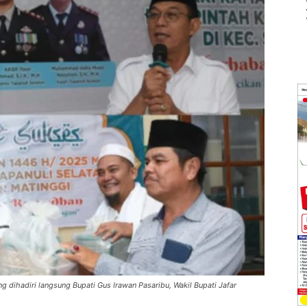
 dihadiri langsung Bupati Gus Irawan Pasaribu, Wakil Bupati Jafar