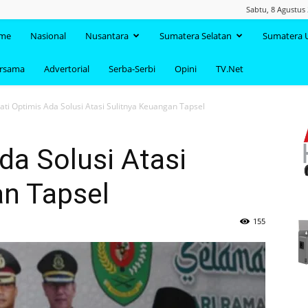
Sabtu, 8 Agustus
TAANDA.NET
me
Nasional
Nusantara
Sumatera Selatan
Sumatera 
ersama
Advertorial
Serba-Serbi
Opini
TV.Net
ati Optimis Ada Solusi Atasi Sulitnya Keuangan Tapsel
da Solusi Atasi
an Tapsel
155