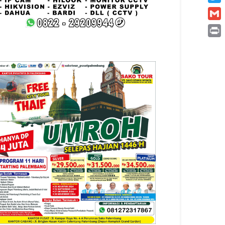
Twitt
Gmai
Print