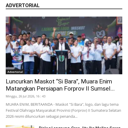
ADVERTORIAL
Advertorial
Luncurkan Maskot “Si Bara”, Muara Enim
Matangkan Persiapan Forprov II Sumsel...
Minggu, 26 Jul 2026, 16 : 43
MUARA ENIM, BERITAANDA - Maskot "Si Bara", logo, dan lagu tema
Festival Olahraga Masyarakat Provinsi (Forprov) II Sumatera Selatan
2026 resmi diluncurkan sebagai penanda...