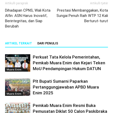
Artikulli paraprak
Artikulli tjetër
Dihadapan CPNS, Wali Kota
Prestasi Membanggakan, Kota
Alfin: ASN Harus Inovatif,
Sungai Penuh Raih WTP 12 Kali
Berintegritas, dan Siap
Berturut-turut
Berubah
ARTIKEL TERKAIT
DARI PENULIS
Perkuat Tata Kelola Pemerintahan,
Pemkab Muara Enim dan Kejari Teken
MoU Pendampingan Hukum DATUN
Muara Enim
Plt Bupati Sumarni Paparkan
Pertanggungjawaban APBD Muara
Enim 2025
Muara Enim
Pemkab Muara Enim Resmi Buka
Pemusatan Diklat 50 Calon Paskibraka