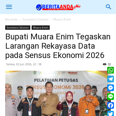
Beranda
Sumatera Selatan
Muara Enim
Sumatera Selatan
Muara Enim
Bupati Muara Enim Tegaskan
Larangan Rekayasa Data
pada Sensus Ekonomi 2026
Selasa, 02 Jun 2026, 22 : 58
32
What
Tele
Mess
Line
Face