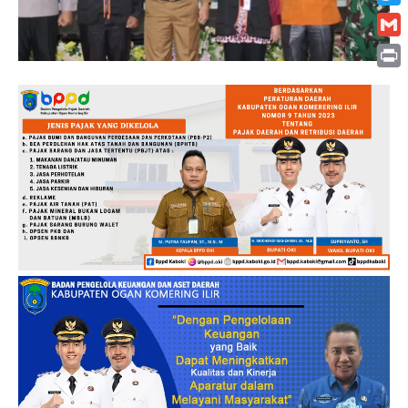
Twitt
Gmai
Print