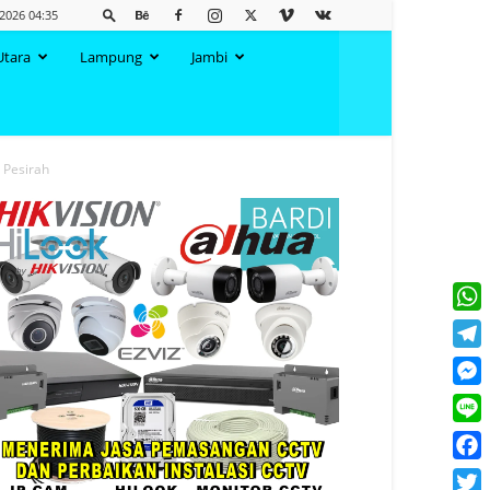
2026 04:35
Utara
Lampung
Jambi
 Pesirah
What
Tele
Mess
Line
Face