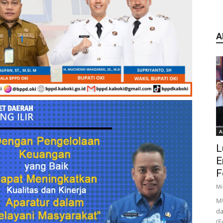
A
A
L
E
F
Mi
MU
da
(F