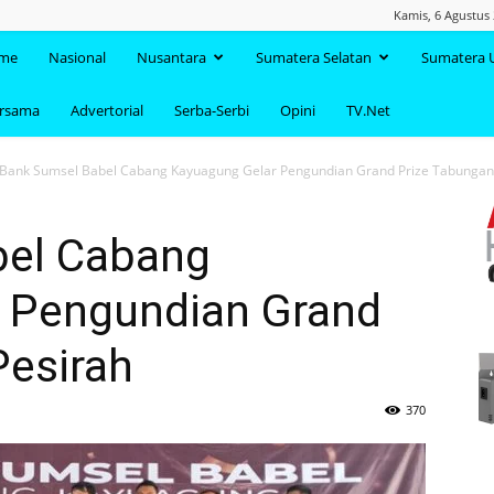
Kamis, 6 Agustus 
TAANDA.NET
me
Nasional
Nusantara
Sumatera Selatan
Sumatera 
ersama
Advertorial
Serba-Serbi
Opini
TV.Net
Bank Sumsel Babel Cabang Kayuagung Gelar Pengundian Grand Prize Tabungan
bel Cabang
 Pengundian Grand
Pesirah
370