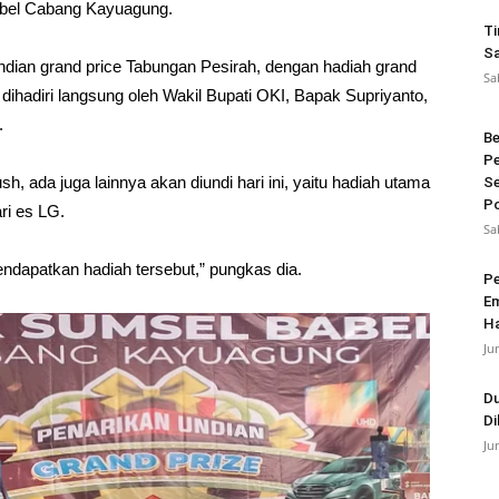
abel Cabang Kayuagung.
Ti
Sa
 undian grand price Tabungan Pesirah, dengan hadiah grand
Sa
a dihadiri langsung oleh Wakil Bupati OKI, Bapak Supriyanto,
.
Be
Pe
sh, ada juga lainnya akan diundi hari ini, yaitu hadiah utama
Se
Po
ri es LG.
Sa
ndapatkan hadiah tersebut,” pungkas dia.
Pe
Em
Ha
Ju
Du
Di
Ju