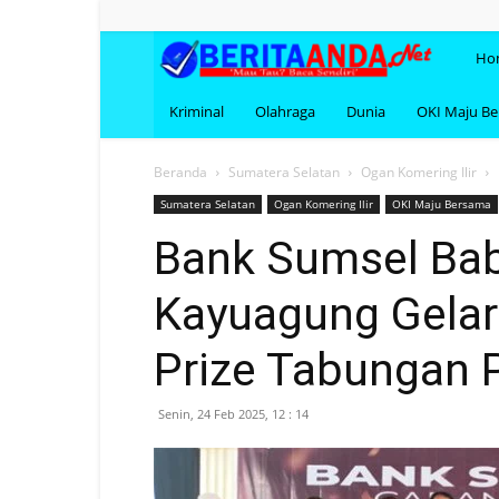
BERI
Ho
Kriminal
Olahraga
Dunia
OKI Maju B
Beranda
Sumatera Selatan
Ogan Komering Ilir
Sumatera Selatan
Ogan Komering Ilir
OKI Maju Bersama
Bank Sumsel Ba
Kayuagung Gelar
Prize Tabungan 
Senin, 24 Feb 2025, 12 : 14