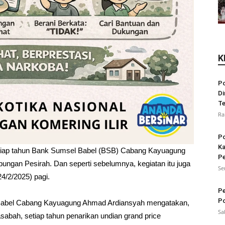
K
Po
Di
Te
Ra
Po
Ka
tiap tahun Bank Sumsel Babel (BSB) Cabang Kayuagung
Pe
ungan Pesirah. Dan seperti sebelumnya, kegiatan itu juga
Se
4/2/2025) pagi.
Pe
Po
abel Cabang Kayuagung Ahmad Ardiansyah mengatakan,
Sa
sabah, setiap tahun penarikan undian grand price