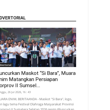
DVERTORIAL
dvertorial
uncurkan Maskot “Si Bara”, Muara
nim Matangkan Persiapan
orprov II Sumsel...
nggu, 26 Jul 2026, 16 : 43
ARA ENIM, BERITAANDA - Maskot "Si Bara", logo,
n lagu tema Festival Olahraga Masyarakat Provinsi
orprov) II Sumatera Selatan 2026 resmi diluncurkan