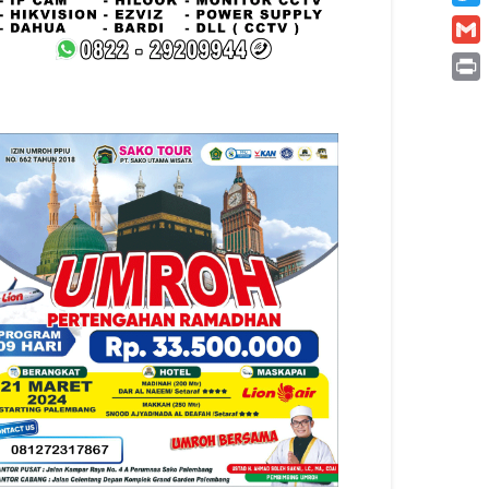
Twitt
Gmai
Print