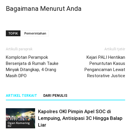
Bagaimana Menurut Anda
TOPIK
Pemerintahan
Artikulli paraprak
Artikulli tjetër
Komplotan Perampok
Kejari PALI Hentikan
Bersenjata di Rumah Tauke
Penuntutan Kasus
Minyak Ditangkap, 4 Orang
Pengancaman Lewat
Masih DPO
Restorative Justice
ARTIKEL TERKAIT
DARI PENULIS
Kapolres OKI Pimpin Apel SOC di
Lempuing, Antisipasi 3C Hingga Balap
Ogan Komering
Liar
Ilir