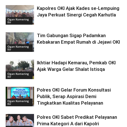
Kapolres OKI Ajak Kades se-Lempuing
Jaya Perkuat Sinergi Cegah Karhutla
Ogan Komering
Ilir
Tim Gabungan Sigap Padamkan
Kebakaran Empat Rumah di Jejawi OKI
Ogan Komering
Ilir
Ikhtiar Hadapi Kemarau, Pemkab OKI
Ajak Warga Gelar Shalat Istisqa
Ogan Komering
Ilir
Polres OKI Gelar Forum Konsultasi
Publik, Serap Aspirasi Demi
Ogan Komering
Tingkatkan Kualitas Pelayanan
Ilir
Polres OKI Sabet Predikat Pelayanan
Prima Kategori A dari Kapolri