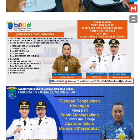
Twitt
Gmai
Print