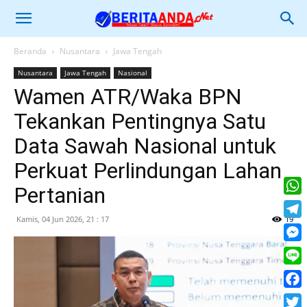
Beranda
Nusantara
Jawa Tengah
Nusantara
Jawa Tengah
Nasional
Wamen ATR/Waka BPN
Tekankan Pentingnya Satu
Data Sawah Nasional untuk
Perkuat Perlindungan Lahan
Pertanian
What
Kamis, 04 Jun 2026, 21 : 17
19
Tele
Mess
Line
Face