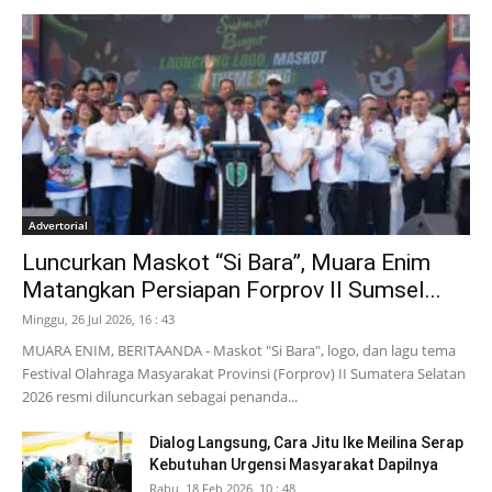
Advertorial
Luncurkan Maskot “Si Bara”, Muara Enim
Matangkan Persiapan Forprov II Sumsel...
Minggu, 26 Jul 2026, 16 : 43
MUARA ENIM, BERITAANDA - Maskot "Si Bara", logo, dan lagu tema
Festival Olahraga Masyarakat Provinsi (Forprov) II Sumatera Selatan
2026 resmi diluncurkan sebagai penanda...
Dialog Langsung, Cara Jitu Ike Meilina Serap
Kebutuhan Urgensi Masyarakat Dapilnya
Rabu, 18 Feb 2026, 10 : 48