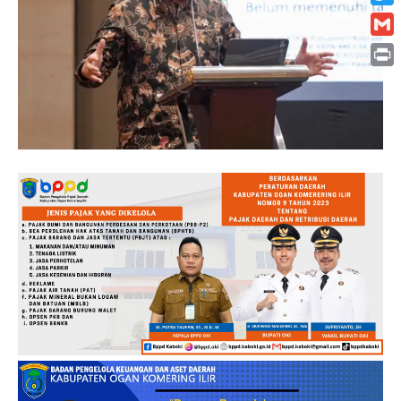
Twitt
Gmai
Print