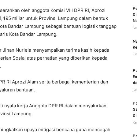
Pe
 diserahkan oleh anggota Komisi VIII DPR RI, Aprozi
Di
 1,495 miliar untuk Provinsi Lampung dalam bentuk
N
 Kota Bandar Lampung sebagai bantuan logistik tanggap
Ju
taris Kota Bandar Lampung.
Ny
Ke
r Jihan Nurlela menyampaikan terima kasih kepada
Ju
rian Sosial atas perhatian yang diberikan kepada
.
Po
Em
DPR RI Aprozi Alam serta berbagai kementerian dan
da
yaluran bantuan.
Ju
Po
ti nyata kerja Anggota DPR RI dalam menyalurkan
Sa
ovinsi Lampung.
Di
Ka
eningkatkan upaya mitigasi bencana guna mencegah
Po