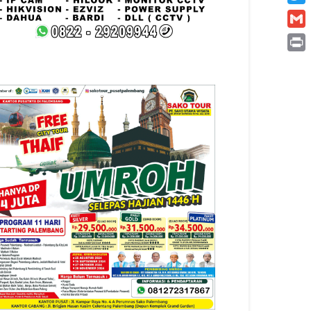
Twitt
Gmai
Print