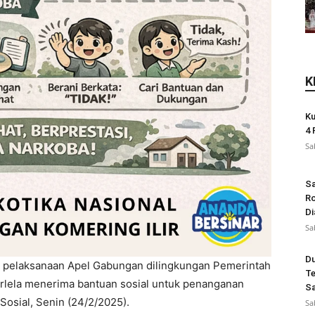
K
Ku
4 
Sa
Sa
Ro
Di
Sa
Du
 pelaksanaan Apel Gabungan dilingkungan Pemerintah
Te
rlela menerima bantuan sosial untuk penanganan
Sa
 Sosial, Senin (24/2/2025).
Sa