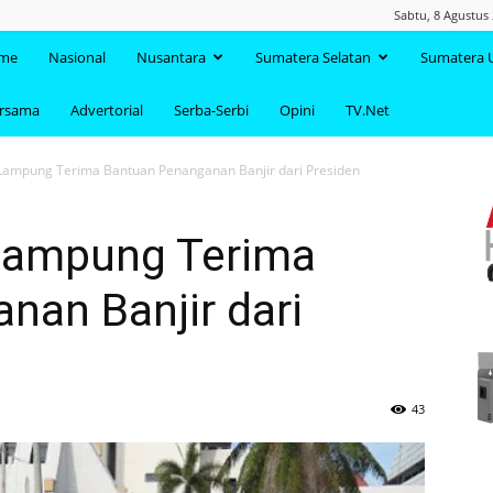
Sabtu, 8 Agustus
TAANDA.NET
me
Nasional
Nusantara
Sumatera Selatan
Sumatera 
ersama
Advertorial
Serba-Serbi
Opini
TV.Net
Lampung Terima Bantuan Penanganan Banjir dari Presiden
Lampung Terima
nan Banjir dari
43