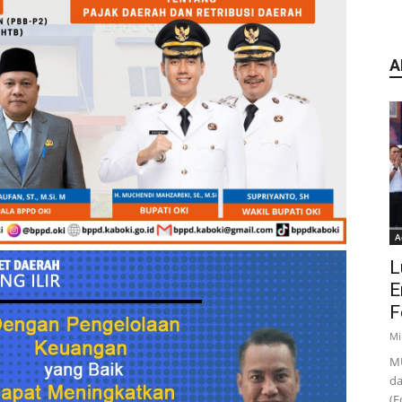
A
A
L
E
F
Mi
MU
da
(F