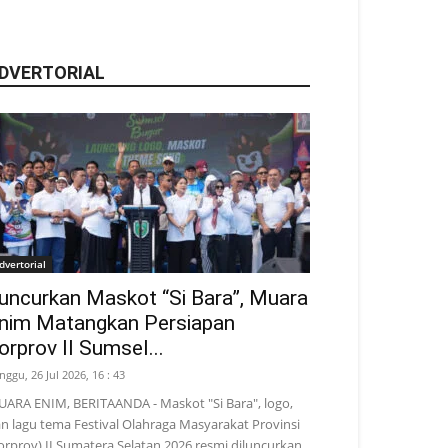
DVERTORIAL
dvertorial
uncurkan Maskot “Si Bara”, Muara
nim Matangkan Persiapan
orprov II Sumsel...
nggu, 26 Jul 2026, 16 : 43
ARA ENIM, BERITAANDA - Maskot "Si Bara", logo,
n lagu tema Festival Olahraga Masyarakat Provinsi
orprov) II Sumatera Selatan 2026 resmi diluncurkan