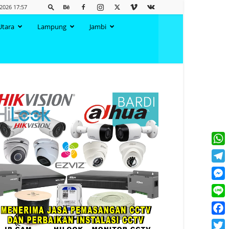
 2026 17:57
Utara
Lampung
Jambi
What
Tele
Mess
Line
Face