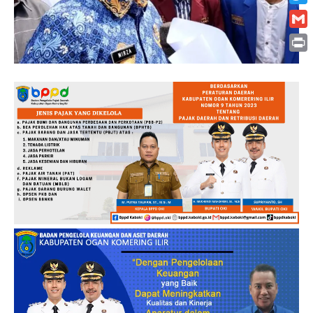
Twitt
Gmai
Print