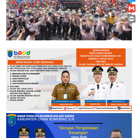
Twitt
Gmai
Print