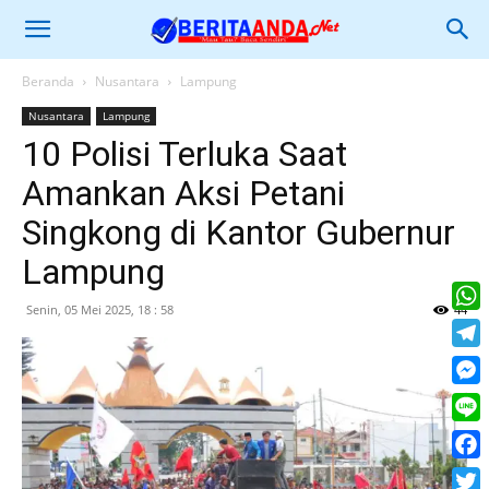
Beranda
Nusantara
Lampung
Nusantara
Lampung
10 Polisi Terluka Saat
Amankan Aksi Petani
Singkong di Kantor Gubernur
Lampung
Senin, 05 Mei 2025, 18 : 58
44
What
Tele
Mess
Line
Face