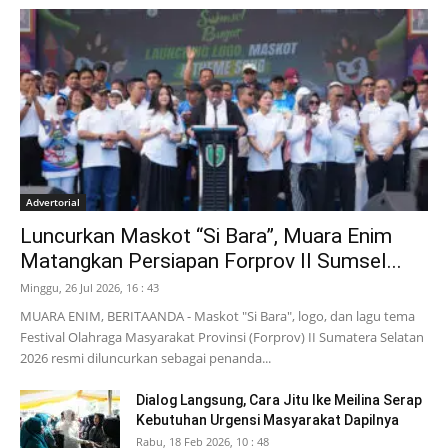
Advertorial
Luncurkan Maskot “Si Bara”, Muara Enim
Matangkan Persiapan Forprov II Sumsel...
Minggu, 26 Jul 2026, 16 : 43
MUARA ENIM, BERITAANDA - Maskot "Si Bara", logo, dan lagu tema
Festival Olahraga Masyarakat Provinsi (Forprov) II Sumatera Selatan
2026 resmi diluncurkan sebagai penanda...
Dialog Langsung, Cara Jitu Ike Meilina Serap
Kebutuhan Urgensi Masyarakat Dapilnya
Rabu, 18 Feb 2026, 10 : 48